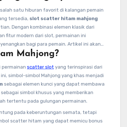
salah satu hiburan favorit di kalangan pemain
yang tersedia,
slot scatter hitam mahjong
tian. Dengan kombinasi elemen klasik dari
fitur modern dari slot, permainan ini
nangkan bagi para pemain. Artikel ini akan
itam Mahjong?
hjong
, mulai dari cara bermain hingga fitur-fitur
si permainan
scatter slot
yang terinspirasi dari
ini, simbol-simbol Mahjong yang khas menjadi
am
sebagai elemen kunci yang dapat membawa
i sebagai simbol khusus yang memberikan
ah tertentu pada gulungan permainan.
gantung pada keberuntungan semata, tetapi
mbol scatter hitam yang dapat memicu bonus