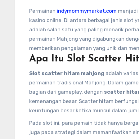
Permainan
indymommymarket.com
menjadi 
kasino online. Di antara berbagai jenis slot 
adalah salah satu yang paling menarik perha
permainan Mahjong yang digabungkan dengan 
memberikan pengalaman yang unik dan menye
Apa Itu Slot Scatter H
mengulas tentang
slot scatter hitam ma
menarik yang membuatnya begitu populer.
Slot scatter hitam mahjong
adalah varia
permainan tradisional Mahjong. Dalam game 
bagian dari gameplay, dengan
scatter hit
kemenangan besar. Scatter hitam berfungs
keuntungan besar ketika muncul dalam juml
Pada slot ini, para pemain tidak hanya ber
juga pada strategi dalam memanfaatkan si