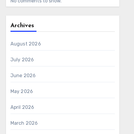
No comments to show.
Archives
August 2026
July 2026
June 2026
May 2026
April 2026
March 2026