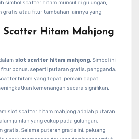
bih simbol scatter hitam muncul di gulungan,
gratis atau fitur tambahan lainnya yang
ot Scatter Hitam Mahjong
 dalam
slot scatter hitam mahjong
. Simbol ini
fitur bonus, seperti putaran gratis, pengganda,
scatter hitam yang tepat, pemain dapat
eningkatkan kemenangan secara signifikan.
dalam slot scatter hitam mahjong adalah putaran
 dalam jumlah yang cukup pada gulungan,
ratis. Selama putaran gratis ini, peluang