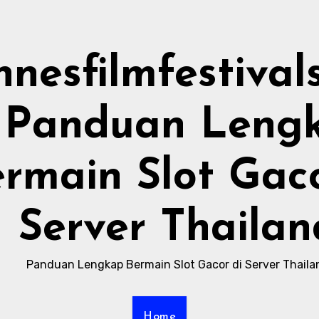
nnesfilmfestival
- Panduan Leng
rmain Slot Gaco
Server Thailan
Panduan Lengkap Bermain Slot Gacor di Server Thaila
Home