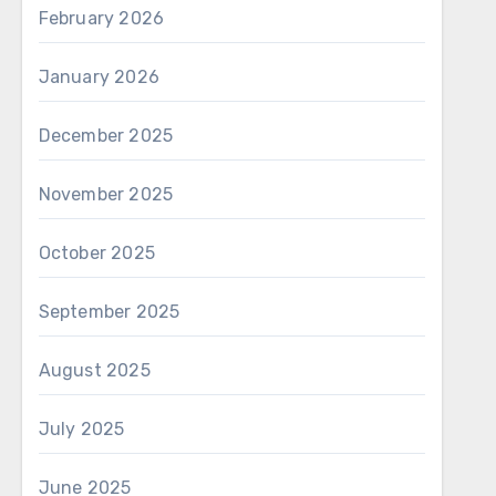
February 2026
January 2026
December 2025
November 2025
October 2025
September 2025
August 2025
July 2025
June 2025