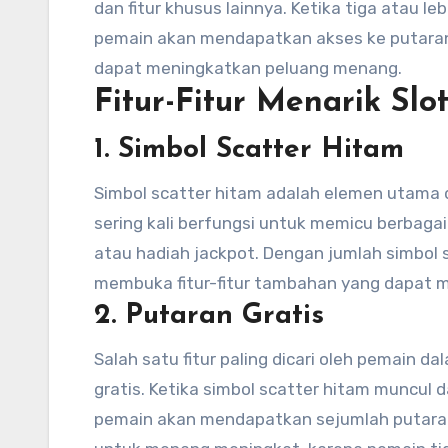
dan fitur khusus lainnya. Ketika tiga atau le
pemain akan mendapatkan akses ke putaran 
dapat meningkatkan peluang menang.
Fitur-Fitur Menarik Sl
1. Simbol Scatter Hitam
Simbol scatter hitam adalah elemen utama
sering kali berfungsi untuk memicu berbagai 
atau hadiah jackpot. Dengan jumlah simbol 
membuka fitur-fitur tambahan yang dapat m
2. Putaran Gratis
Salah satu fitur paling dicari oleh pemain 
gratis. Ketika simbol scatter hitam muncul
pemain akan mendapatkan sejumlah putaran g