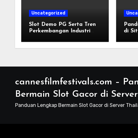
Uncategorized
Unca
Slot Demo PG Serta Tren
Pand
Perkembangan Industri
di Si
Hiburan Digital Saat Ini
Slot 
cannesfilmfestivals.com – P
Bermain Slot Gacor di Serve
Panduan Lengkap Bermain Slot Gacor di Server Thai