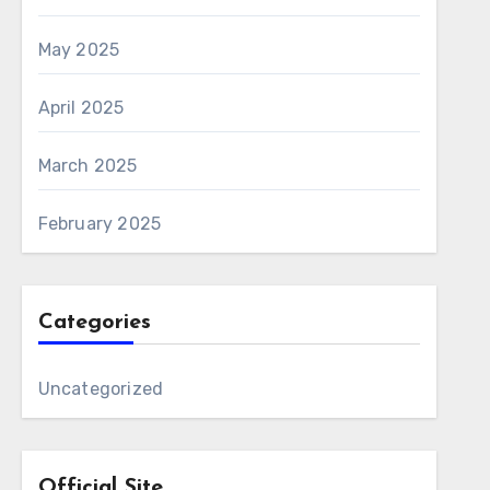
May 2025
April 2025
March 2025
February 2025
Categories
Uncategorized
Official Site