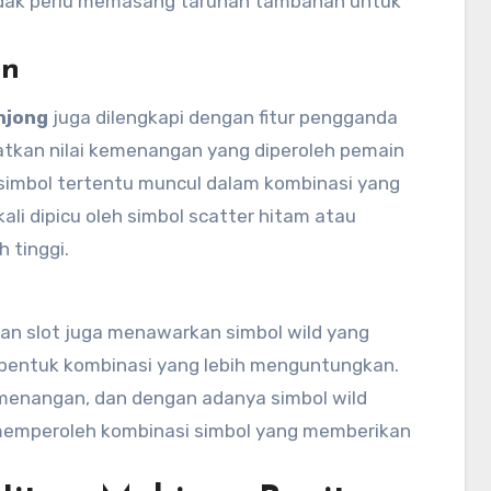
idak perlu memasang taruhan tambahan untuk
an
hjong
juga dilengkapi dengan fitur pengganda
tkan nilai kemenangan yang diperoleh pemain
simbol tertentu muncul dalam kombinasi yang
ali dipicu oleh simbol scatter hitam atau
h tinggi.
nan slot juga menawarkan simbol wild yang
bentuk kombinasi yang lebih menguntungkan.
menangan, dan dengan adanya simbol wild
memperoleh kombinasi simbol yang memberikan