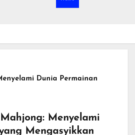
 Menyelami Dunia Permainan
m Mahjong: Menyelami
 yang Mengasyikkan