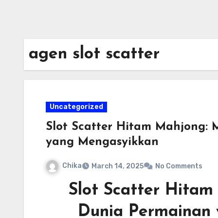
agen slot scatter
Uncategorized
Slot Scatter Hitam Mahjong:
yang Mengasyikkan
Chika
March 14, 2025
No Comments
Slot Scatter Hita
Dunia Permainan