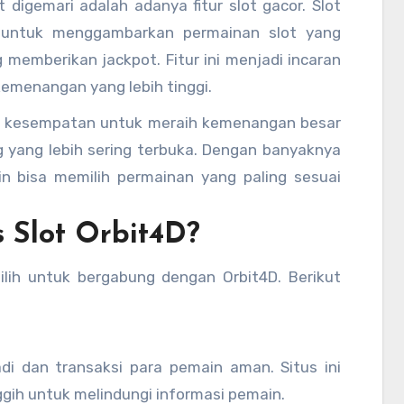
digemari adalah adanya fitur slot gacor. Slot
n untuk menggambarkan permainan slot yang
emberikan jackpot. Fitur ini menjadi incaran
emenangan yang lebih tinggi.
da kesempatan untuk meraih kemenangan besar
 yang lebih sering terbuka. Dengan banyaknya
in bisa memilih permainan yang paling sesuai
 Slot Orbit4D?
ih untuk bergabung dengan Orbit4D. Berikut
i dan transaksi para pemain aman. Situs ini
gih untuk melindungi informasi pemain.