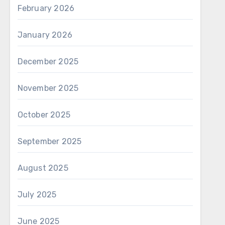
February 2026
January 2026
December 2025
November 2025
October 2025
September 2025
August 2025
July 2025
June 2025