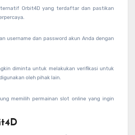
lternatif Orbit4D yang terdaftar dan pastikan
erpercaya.
kkan username dan password akun Anda dengan
gkin diminta untuk melakukan verifikasi untuk
gunakan oleh pihak lain.
sung memilih permainan slot online yang ingin
.
it4D