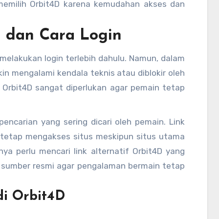
emilih Orbit4D karena kemudahan akses dan
D dan Cara Login
 melakukan login terlebih dahulu. Namun, dalam
n mengalami kendala teknis atau diblokir oleh
if Orbit4D sangat diperlukan agar pemain tetap
pencarian yang sering dicari oleh pemain. Link
 tetap mengakses situs meskipun situs utama
a perlu mencari link alternatif Orbit4D yang
 sumber resmi agar pengalaman bermain tetap
i Orbit4D