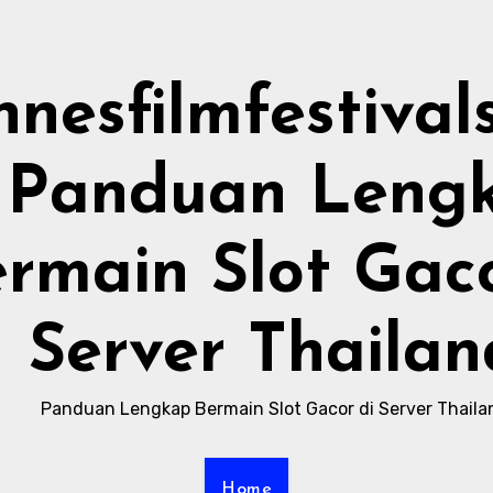
nnesfilmfestival
- Panduan Leng
rmain Slot Gaco
Server Thailan
Panduan Lengkap Bermain Slot Gacor di Server Thaila
Home