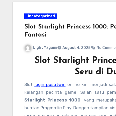
Uncategorized
Slot Starlight Princess 1000: 
Fantasi
Light Yagami
August 4, 2025
No Comme
Slot Starlight Prin
Seru di D
Slot
login pusatwin
online kini menjadi sal
kalangan pecinta game. Salah satu pe
Starlight Princess 1000
, yang merupaka
buatan Pragmatic Play. Dengan tampilan vis
ini membawa pengalaman bermain yang unik