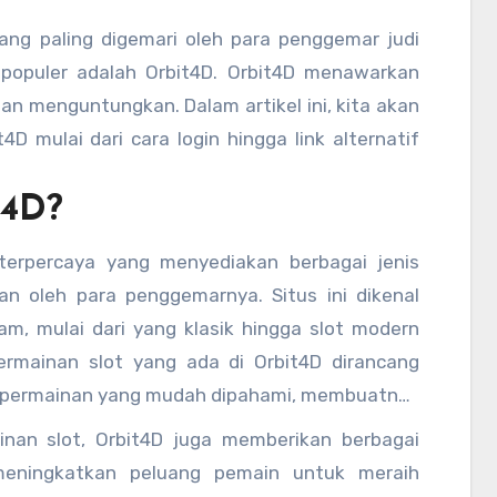
ang paling digemari oleh para penggemar judi
h populer adalah Orbit4D. Orbit4D menawarkan
an menguntungkan. Dalam artikel ini, kita akan
D mulai dari cara login hingga link alternatif
t4D?
terpercaya yang menyediakan berbagai jenis
n oleh para penggemarnya. Situs ini dikenal
m, mulai dari yang klasik hingga slot modern
 permainan slot yang ada di Orbit4D dirancang
e permainan yang mudah dipahami, membuatnya
 pemain pemula maupun berpengalaman.
an slot, Orbit4D juga memberikan berbagai
eningkatkan peluang pemain untuk meraih