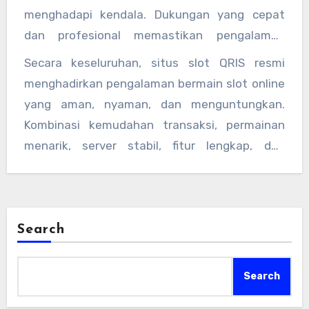
menghadapi kendala. Dukungan yang cepat
dan profesional memastikan pengalaman
bermain tetap lancar dan menyenangkan.
Secara keseluruhan, situs slot QRIS resmi
menghadirkan pengalaman bermain slot online
yang aman, nyaman, dan menguntungkan.
Kombinasi kemudahan transaksi, permainan
menarik, server stabil, fitur lengkap, dan
layanan profesional membuat pemain dapat
menikmati permainan dengan lebih percaya diri
dan peluang menang yang lebih tinggi.
Search
Search