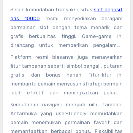
instan tanpa harus repot melalui transfer
Selain kemudahan transaksi, situs
slot deposit
manual atau metode pembayaran lainnya.
qris 10000
resmi menyediakan beragam
Kecepatan transaksi ini memungkinkan pemain
permainan slot dengan tema menarik dan
lebih fokus pada permainan dan strategi untuk
grafis berkualitas tinggi. Game-game ini
meraih kemenangan maksimal.
dirancang untuk memberikan pengalaman
bermain yang seru sekaligus peluang menang
Platform resmi biasanya juga menawarkan
yang tinggi. Sistem permainan yang adil dan
fitur tambahan seperti simbol pengali, putaran
transparan memastikan setiap pemain
gratis, dan bonus harian. Fitur-fitur ini
memiliki kesempatan yang sama untuk meraih
membantu pemain menyusun strategi bermain
kemenangan.
lebih efektif dan meningkatkan peluang
meraih hasil maksimal. Stabilitas server
Kemudahan navigasi menjadi nilai tambah.
menjadi faktor penting agar permainan
Antarmuka yang user-friendly memudahkan
berjalan lancar tanpa gangguan teknis, baik di
pemain menemukan permainan favorit dan
komputer maupun smartphone.
memanfaatkan berbagai bonus. Fleksibilitas