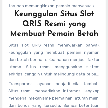
taruhan memungkinkan pemain menyesuaikan
Keunggulan Situs Slot
nominal taruhan sesuai modal masing-masing,
dari pemula hingga high roller.
QRIS Resmi yang
Membuat Pemain Betah
Situs slot QRIS resmi menawarkan banyak
keunggulan yang membuat pemain nyaman
dan betah bermain. Keamanan menjadi faktor
utama. Situs resmi menggunakan sistem
enkripsi canggih untuk melindungi data pribadi
dan transaksi pemain. Dengan perlindungan ini,
Transparansi layanan menjadi nilai tambah.
pemain dapat bermain dengan tenang tanpa
Situs resmi menyediakan informasi lengkap
khawatir risiko kebocoran data atau penipuan.
mengenai mekanisme permainan, aturan main,
dan bonus yang tersedia. Semua ketentuan