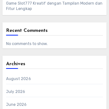
Game Slot777 Kreatif dengan Tampilan Modern dan
Fitur Lengkap
Recent Comments
No comments to show.
Archives
August 2026
July 2026
June 2026