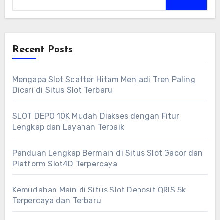
Recent Posts
Mengapa Slot Scatter Hitam Menjadi Tren Paling
Dicari di Situs Slot Terbaru
SLOT DEPO 10K Mudah Diakses dengan Fitur
Lengkap dan Layanan Terbaik
Panduan Lengkap Bermain di Situs Slot Gacor dan
Platform Slot4D Terpercaya
Kemudahan Main di Situs Slot Deposit QRIS 5k
Terpercaya dan Terbaru