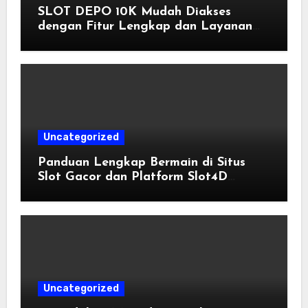
SLOT DEPO 10K Mudah Diakses
dengan Fitur Lengkap dan Layanan
Terbaik
Uncategorized
Panduan Lengkap Bermain di Situs
Slot Gacor dan Platform Slot4D
Terpercaya
Uncategorized