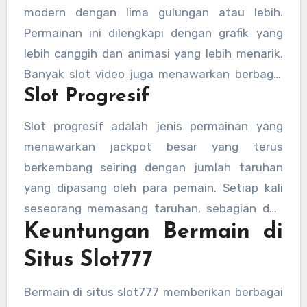
memenangkan hadiah.
modern dengan lima gulungan atau lebih.
Permainan ini dilengkapi dengan grafik yang
lebih canggih dan animasi yang lebih menarik.
Banyak slot video juga menawarkan berbagai
Slot Progresif
fitur bonus, seperti putaran gratis, simbol liar,
dan permainan bonus, yang membuat
Slot progresif adalah jenis permainan yang
permainan semakin menarik.
menawarkan jackpot besar yang terus
berkembang seiring dengan jumlah taruhan
yang dipasang oleh para pemain. Setiap kali
seseorang memasang taruhan, sebagian dari
Keuntungan Bermain di
taruhan tersebut akan ditambahkan ke
jackpot. Jackpoth ini bisa mencapai angka
Situs Slot777
yang sangat besar, memberikan kesempatan
bagi pemain untuk memenangkan hadiah yang
Bermain di situs slot777 memberikan berbagai