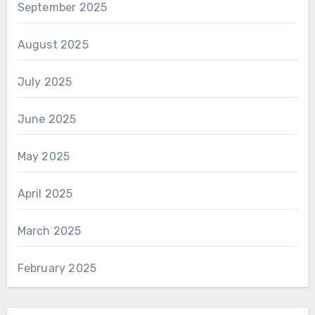
September 2025
August 2025
July 2025
June 2025
May 2025
April 2025
March 2025
February 2025