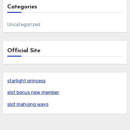
Categories
Uncategorized
Official Site
starlight princess
slot bonus new member
slot mahjong ways