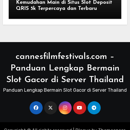
Kemudahan Main di Situs Slot Deposit
QRIS 5k Terpercaya dan Terbaru
cannesfilmfestivals.com –
Panduan Lengkap Bermain
Slot Gacor di Server Thailand
Panduan Lengkap Bermain Slot Gacor di Server Thailand