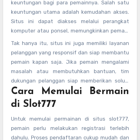
luar biasa.
keuntungan bagi para pemainnya. Salah satu
keuntungan utama adalah kemudahan akses.
Situs ini dapat diakses melalui perangkat
komputer atau ponsel, memungkinkan pemain
untuk bermain kapan saja dan di mana saja.
Tak hanya itu, situs ini juga memiliki layanan
Selain itu, Slot777 juga menawarkan bonus dan
pelanggan yang responsif dan siap membantu
promosi menarik untuk para pemain baru
pemain kapan saja. Jika pemain mengalami
maupun pemain setia. Bonus ini dapat
masalah atau membutuhkan bantuan, tim
digunakan untuk meningkatkan peluang
dukungan pelanggan siap memberikan solusi
kemenangan tanpa harus mengeluarkan biaya
Cara Memulai Bermain
dengan cepat dan efisien.
tambahan.
di Slot777
Untuk memulai permainan di situs slot777,
pemain perlu melakukan registrasi terlebih
dahulu. Proses pendaftaran cukup mudah dan