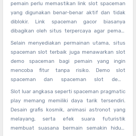
sistem permainan adil serta peluang menang
pemain perlu memastikan link slot spaceman
sesuai standar. Banyak pemain mencari situs
yang digunakan benar-benar aktif dan tidak
spaceman pragmatic yang memiliki lisensi
diblokir. Link spaceman gacor biasanya
jelas, layanan pelanggan responsif, dan
dibagikan oleh situs terpercaya agar pemain
metode pembayaran lengkap.
bisa langsung menikmati permainan tanpa
Selain menyediakan permainan utama, situs
hambatan. Dengan menggunakan link
spaceman slot terbaik juga menawarkan slot
spaceman resmi, proses login hingga bermain
demo spaceman bagi pemain yang ingin
spaceman slot gacor menjadi lebih cepat dan
mencoba fitur tanpa risiko. Demo slot
praktis.
spaceman dan spaceman slot demo
memberikan kesempatan untuk memahami
Slot luar angkasa seperti spaceman pragmatic
mekanisme pengganda dan ritme permainan.
play memang memiliki daya tarik tersendiri.
Fitur ini sangat membantu dalam menentukan
Desain grafis kosmik, animasi astronot yang
strategi saat bermain dengan uang asli.
melayang, serta efek suara futuristik
membuat suasana bermain semakin hidup.