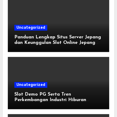
Uncategorized
Panduan Lengkap Situs Server Jepang
dan Keunggulan Slot Online Jepang
Terpercaya 2026
Uncategorized
Slot Demo PG Serta Tren
Perkembangan Industri Hiburan
Digital Saat Ini