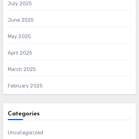
July 2025
June 2025
May 2025
April 2025
March 2025
February 2025
Categories
Uncategorized