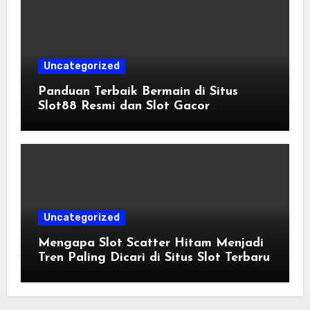
Uncategorized
Panduan Terbaik Bermain di Situs
Slot88 Resmi dan Slot Gacor
Terpercaya
Uncategorized
Mengapa Slot Scatter Hitam Menjadi
Tren Paling Dicari di Situs Slot Terbaru