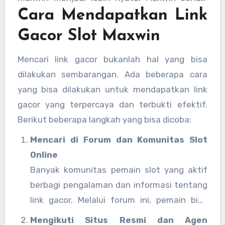
Cara Mendapatkan Link
adalah istilah yang digunakan untuk menyebut
kemenangan maksimal atau jackpot terbesar
Gacor Slot Maxwin
dalam permainan slot online. Tidak heran jika
banyak pemain yang mencari dan membagikan
Mencari link gacor bukanlah hal yang bisa
link gacor agar bisa meraih kemenangan
dilakukan sembarangan. Ada beberapa cara
dengan lebih mudah.
yang bisa dilakukan untuk mendapatkan link
gacor yang terpercaya dan terbukti efektif.
Berikut beberapa langkah yang bisa dicoba:
Mencari di Forum dan Komunitas Slot
Online
Banyak komunitas pemain slot yang aktif
berbagi pengalaman dan informasi tentang
link gacor. Melalui forum ini, pemain bisa
mendapatkan rekomendasi link yang
Mengikuti Situs Resmi dan Agen