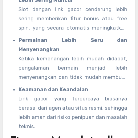
Slot dengan link gacor cenderung lebih
sering memberikan fitur bonus atau free
spin, yang secara otomatis meningkatkan
peluang menang besar.
Permainan Lebih Seru dan
Menyenangkan
Ketika kemenangan lebih mudah didapat,
pengalaman bermain menjadi lebih
menyenangkan dan tidak mudah membuat
frustrasi.
Keamanan dan Keandalan
Link gacor yang terpercaya biasanya
berasal dari agen atau situs resmi, sehingga
lebih aman dari risiko penipuan dan masalah
teknis.