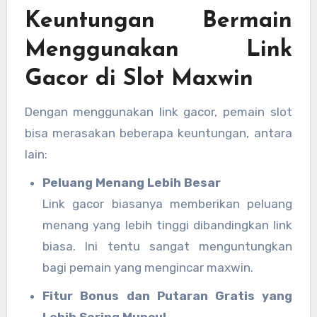
update informasi link gacor terbaru agar
Keuntungan Bermain
tetap bisa menikmati permainan dengan
Menggunakan Link
peluang menang terbaik.
Gacor di Slot Maxwin
Dengan menggunakan link gacor, pemain slot
bisa merasakan beberapa keuntungan, antara
lain:
Peluang Menang Lebih Besar
Link gacor biasanya memberikan peluang
menang yang lebih tinggi dibandingkan link
biasa. Ini tentu sangat menguntungkan
bagi pemain yang mengincar maxwin.
Fitur Bonus dan Putaran Gratis yang
Lebih Sering Muncul