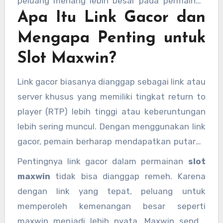
peluang menang lebih besar pada permainan
Apa Itu Link Gacor dan
slot gacor
hari ini. Bagi para penggemar
slot
maxwin
, menemukan link gacor menjadi hal
Mengapa Penting untuk
yang sangat penting untuk meningkatkan
Slot Maxwin?
peluang kemenangan dan mendapatkan
jackpot besar.
Link gacor biasanya dianggap sebagai link atau
server khusus yang memiliki tingkat return to
player (RTP) lebih tinggi atau keberuntungan
lebih sering muncul. Dengan menggunakan link
gacor, pemain berharap mendapatkan putaran
yang lebih mudah membawa kemenangan
Pentingnya link gacor dalam permainan
slot
besar, termasuk fitur maxwin yang diidamkan.
maxwin
tidak bisa dianggap remeh. Karena
dengan link yang tepat, peluang untuk
memperoleh kemenangan besar seperti
maxwin menjadi lebih nyata. Maxwin sendiri