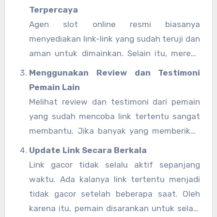
sedang populer dan memiliki tingkat
Terpercaya
kemenangan yang tinggi.
Agen slot online resmi biasanya
menyediakan link-link yang sudah teruji dan
aman untuk dimainkan. Selain itu, mereka
juga memberikan bonus dan promosi
Menggunakan Review dan Testimoni
menarik yang dapat meningkatkan peluang
Pemain Lain
maxwin.
Melihat review dan testimoni dari pemain
yang sudah mencoba link tertentu sangat
membantu. Jika banyak yang memberikan
feedback positif tentang sebuah link,
Update Link Secara Berkala
kemungkinan besar link tersebut memang
Link gacor tidak selalu aktif sepanjang
gacor dan dapat memberikan hasil
waktu. Ada kalanya link tertentu menjadi
maksimal.
tidak gacor setelah beberapa saat. Oleh
karena itu, pemain disarankan untuk selalu