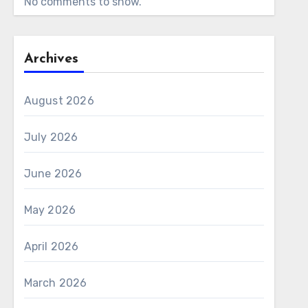
No comments to show.
Archives
August 2026
July 2026
June 2026
May 2026
April 2026
March 2026