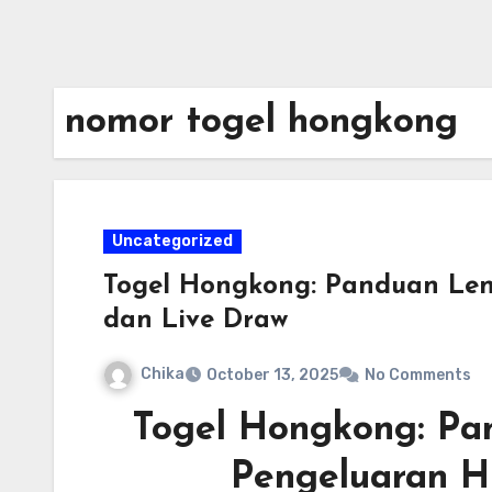
nomor togel hongkong
Uncategorized
Togel Hongkong: Panduan Le
dan Live Draw
Chika
October 13, 2025
No Comments
Togel Hongkong: P
Pengeluaran H