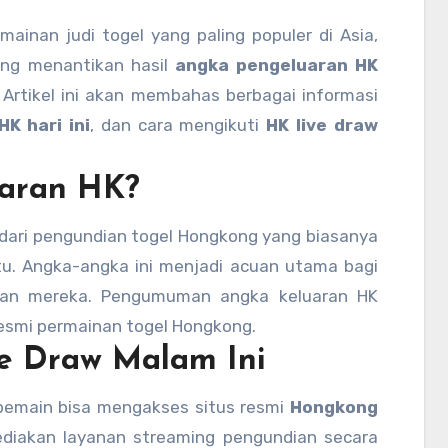
inan judi togel yang paling populer di Asia,
ang menantikan hasil
angka pengeluaran HK
rtikel ini akan membahas berbagai informasi
HK hari ini
, dan cara mengikuti
HK live draw
uaran HK?
 dari pengundian togel Hongkong yang biasanya
u. Angka-angka ini menjadi acuan utama bagi
han mereka. Pengumuman angka keluaran HK
resmi permainan togel Hongkong.
e Draw Malam Ini
 pemain bisa mengakses situs resmi
Hongkong
diakan layanan streaming pengundian secara