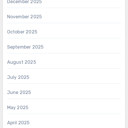
December 2025
November 2025
October 2025
September 2025
August 2025
July 2025
June 2025
May 2025
April 2025