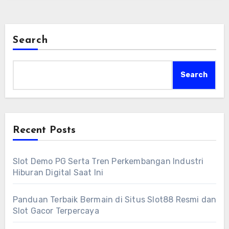
Search
Search
Recent Posts
Slot Demo PG Serta Tren Perkembangan Industri
Hiburan Digital Saat Ini
Panduan Terbaik Bermain di Situs Slot88 Resmi dan
Slot Gacor Terpercaya