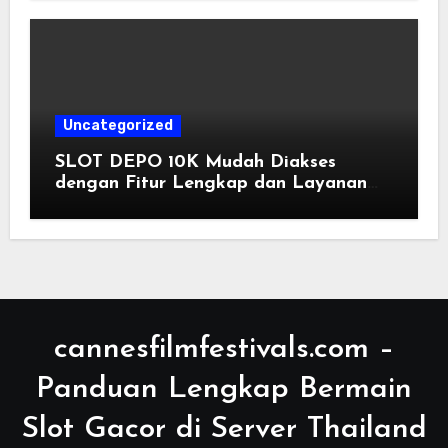
Uncategorized
SLOT DEPO 10K Mudah Diakses
dengan Fitur Lengkap dan Layanan
Terbaik
cannesfilmfestivals.com –
Panduan Lengkap Bermain
Slot Gacor di Server Thailand