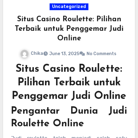
Uncategorized
Situs Casino Roulette: Pilihan
Terbaik untuk Penggemar Judi
Online
Chika
June 13, 2025
No Comments
Situs Casino Roulette:
Pilihan Terbaik untuk
Penggemar Judi Online
Pengantar Dunia Judi
Roulette Online