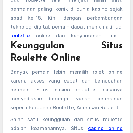
Judi roulette telah menjadi salah satu
permainan paling ikonik di dunia kasino sejak
abad ke-18. Kini, dengan perkembangan
teknologi digital, pemain dapat menikmati judi
roulette
online dari kenyamanan rumah
Keunggulan Situs
mereka. Situs roulette hadir menawarkan
berbagai pilihan permainan rolet dengan
Roulette Online
tampilan menarik dan peluang kemenangan
yang menggiurkan.
Banyak pemain lebih memilih rolet online
karena akses yang cepat dan kemudahan
bermain. Situs casino roulette biasanya
menyediakan berbagai varian permainan
seperti European Roulette, American Roulette,
hingga Live Roulette. Setiap varian memiliki
Salah satu keunggulan dari situs roulette
keunikan tersendiri, namun semua tetap
adalah keamanannya. Situs
casino online