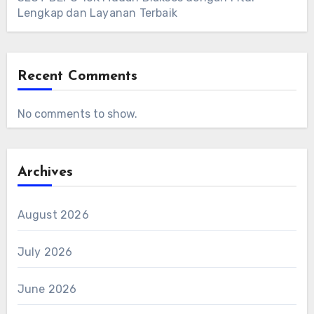
Lengkap dan Layanan Terbaik
Recent Comments
No comments to show.
Archives
August 2026
July 2026
June 2026