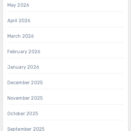
May 2026
April 2026
March 2026
February 2026
January 2026
December 2025
November 2025
October 2025
September 2025