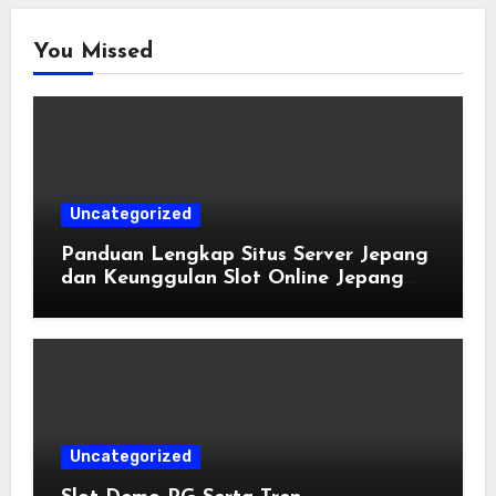
You Missed
Uncategorized
Panduan Lengkap Situs Server Jepang
dan Keunggulan Slot Online Jepang
Terpercaya 2026
Uncategorized