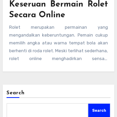
Keseruan Bermain Rolet
agar tidak terjadi gangguan saat bermain.
Secara Online
Rolet merupakan permainan yang
mengandalkan keberuntungan. Pemain cukup
memilih angka atau warna tempat bola akan
berhenti di roda rolet. Meski terlihat sederhana,
rolet online menghadirkan sensasi
menegangkan dan seru, terutama saat bola
mulai melambat dan hampir berhenti.
Search
Search