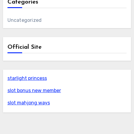
Categories
Uncategorized
Official Site
starlight princess
slot bonus new member
slot mahjong ways