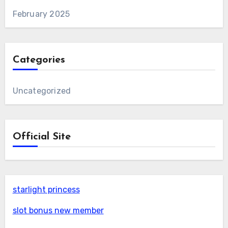
February 2025
Categories
Uncategorized
Official Site
starlight princess
slot bonus new member