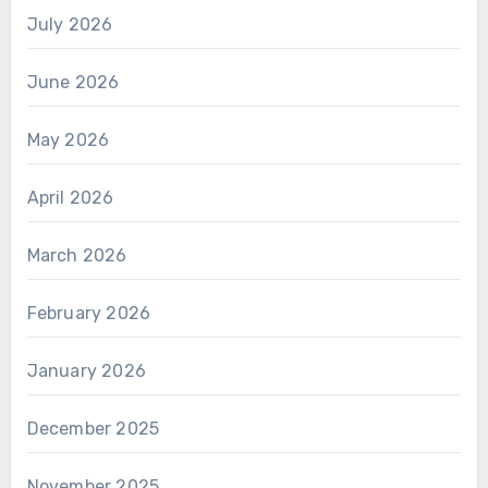
July 2026
June 2026
May 2026
April 2026
March 2026
February 2026
January 2026
December 2025
November 2025