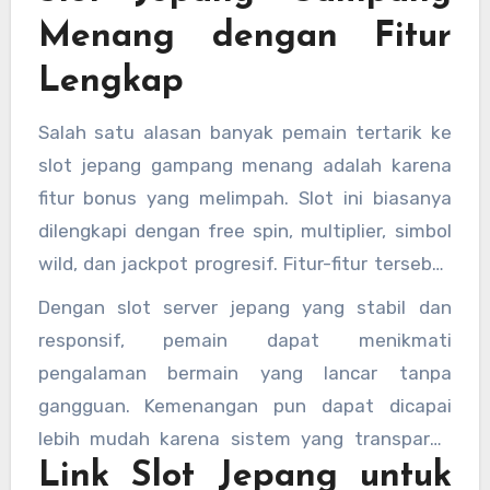
menang lebih nyata.
Menang dengan Fitur
Lengkap
Salah satu alasan banyak pemain tertarik ke
slot jepang gampang menang adalah karena
fitur bonus yang melimpah. Slot ini biasanya
dilengkapi dengan free spin, multiplier, simbol
wild, dan jackpot progresif. Fitur-fitur tersebut
meningkatkan peluang menang sekaligus
Dengan slot server jepang yang stabil dan
menambah keseruan bermain.
responsif, pemain dapat menikmati
pengalaman bermain yang lancar tanpa
gangguan. Kemenangan pun dapat dicapai
lebih mudah karena sistem yang transparan
Link Slot Jepang untuk
dan fair play.