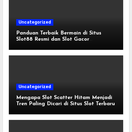
Uncategorized
Panduan Terbaik Bermain di Situs
Slot88 Resmi dan Slot Gacor
Terpercaya
Uncategorized
Mengapa Slot Scatter Hitam Menjadi
Tren Paling Dicari di Situs Slot Terbaru