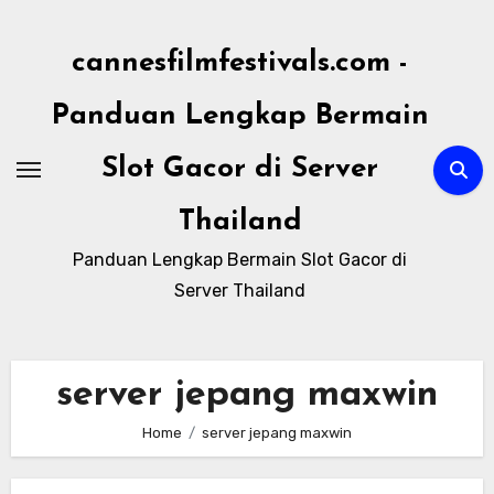
Skip
to
cannesfilmfestivals.com -
content
Panduan Lengkap Bermain
Slot Gacor di Server
Thailand
Panduan Lengkap Bermain Slot Gacor di
Server Thailand
server jepang maxwin
Home
server jepang maxwin