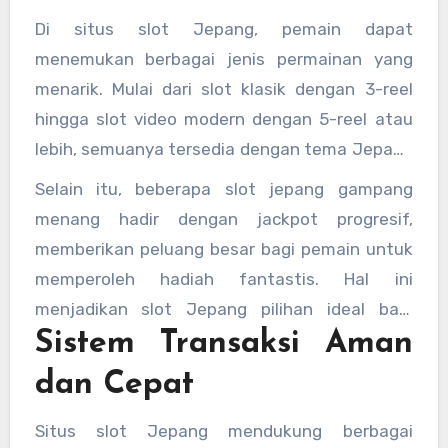
Di situs slot Jepang, pemain dapat
menemukan berbagai jenis permainan yang
menarik. Mulai dari slot klasik dengan 3-reel
hingga slot video modern dengan 5-reel atau
lebih, semuanya tersedia dengan tema Jepang
yang khas. Setiap permainan juga memiliki
Selain itu, beberapa slot jepang gampang
mekanisme unik yang memacu strategi dan
menang hadir dengan jackpot progresif,
adrenalin pemain.
memberikan peluang besar bagi pemain untuk
memperoleh hadiah fantastis. Hal ini
menjadikan slot Jepang pilihan ideal bagi
Sistem Transaksi Aman
pemain yang ingin mendapatkan hiburan
sekaligus keuntungan finansial.
dan Cepat
Situs slot Jepang mendukung berbagai