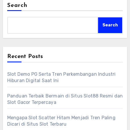
Search
Search
Recent Posts
Slot Demo PG Serta Tren Perkembangan Industri
Hiburan Digital Saat Ini
Panduan Terbaik Bermain di Situs Slot88 Resmi dan
Slot Gacor Terpercaya
Mengapa Slot Scatter Hitam Menjadi Tren Paling
Dicari di Situs Slot Terbaru