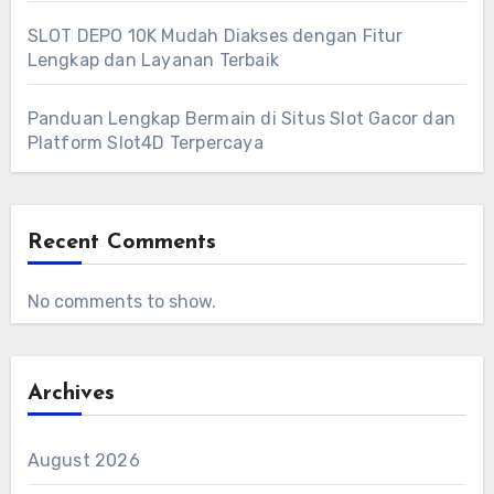
SLOT DEPO 10K Mudah Diakses dengan Fitur
Lengkap dan Layanan Terbaik
Panduan Lengkap Bermain di Situs Slot Gacor dan
Platform Slot4D Terpercaya
Recent Comments
No comments to show.
Archives
August 2026