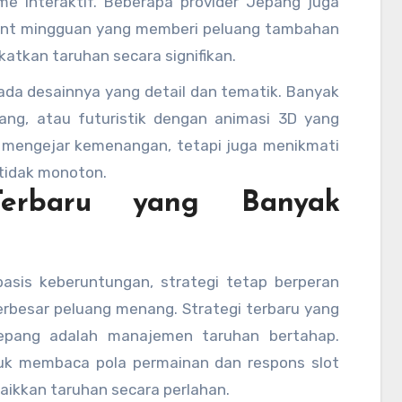
e interaktif. Beberapa provider Jepang juga
vent mingguan yang memberi peluang tambahan
tkan taruhan secara signifikan.
ada desainnya yang detail dan tematik. Banyak
ng, atau futuristik dengan animasi 3D yang
a mengejar kemenangan, tetapi juga menikmati
 tidak monoton.
Terbaru yang Banyak
basis keberuntungan, strategi tetap berperan
besar peluang menang. Strategi terbaru yang
Jepang adalah manajemen taruhan bertahap.
uk membaca pola permainan dan respons slot
aikkan taruhan secara perlahan.