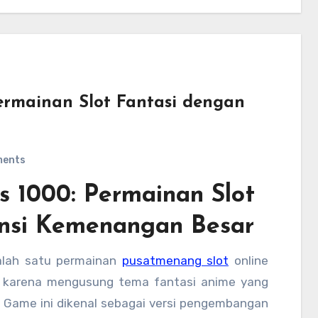
 Permainan Slot Fantasi dengan
ments
ss 1000: Permainan Slot
ensi Kemenangan Besar
salah satu permainan
pusatmenang slot
online
n karena mengusung tema fantasi anime yang
. Game ini dikenal sebagai versi pengembangan