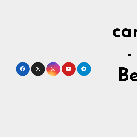
Skip
to
content
ca
Be