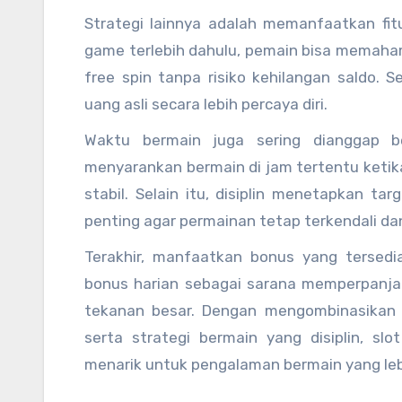
Strategi lainnya adalah memanfaatkan fi
game terlebih dahulu, pemain bisa memahami
free spin tanpa risiko kehilangan saldo. 
uang asli secara lebih percaya diri.
Waktu bermain juga sering dianggap b
menyarankan bermain di jam tertentu ketika 
stabil. Selain itu, disiplin menetapkan t
penting agar permainan tetap terkendali da
Terakhir, manfaatkan bonus yang tersedi
bonus harian sebagai sarana memperpanjan
tekanan besar. Dengan mengombinasikan p
serta strategi bermain yang disiplin, slo
menarik untuk pengalaman bermain yang le