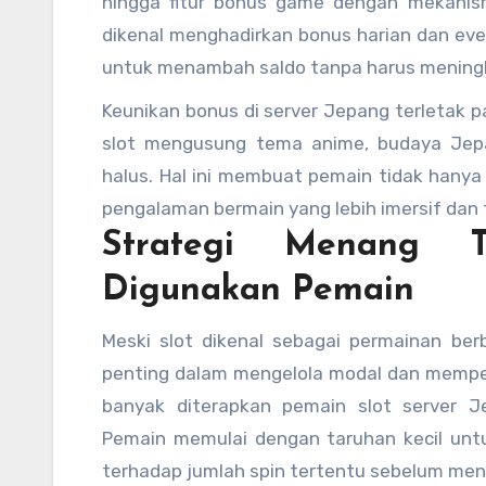
hingga fitur bonus game dengan mekanism
dikenal menghadirkan bonus harian dan e
untuk menambah saldo tanpa harus meningka
Keunikan bonus di server Jepang terletak p
slot mengusung tema anime, budaya Jepa
halus. Hal ini membuat pemain tidak hany
pengalaman bermain yang lebih imersif dan
Strategi Menang 
Digunakan Pemain
Meski slot dikenal sebagai permainan ber
penting dalam mengelola modal dan memper
banyak diterapkan pemain slot server 
Pemain memulai dengan taruhan kecil unt
terhadap jumlah spin tertentu sebelum men