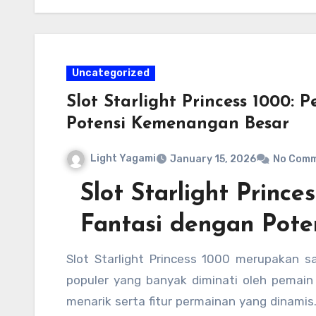
Uncategorized
Slot Starlight Princess 1000:
Potensi Kemenangan Besar
Light Yagami
January 15, 2026
No Com
Slot Starlight Prince
Fantasi dengan Pot
Slot Starlight Princess 1000 merupakan 
populer yang banyak diminati oleh pemai
menarik serta fitur permainan yang dinamis