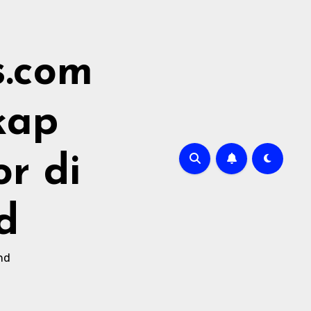
s.com
kap
r di
d
nd