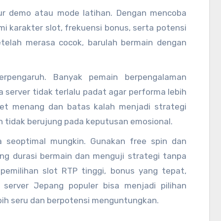
tur demo atau mode latihan. Dengan mencoba
 karakter slot, frekuensi bonus, serta potensi
Setelah merasa cocok, barulah bermain dengan
erpengaruh. Banyak pemain berpengalaman
server tidak terlalu padat agar performa lebih
arget menang dan batas kalah menjadi strategi
n tidak berujung pada keputusan emosional.
a seoptimal mungkin. Gunakan free spin dan
g durasi bermain dan menguji strategi tanpa
emilihan slot RTP tinggi, bonus yang tepat,
t server Jepang populer bisa menjadi pilihan
bih seru dan berpotensi menguntungkan.