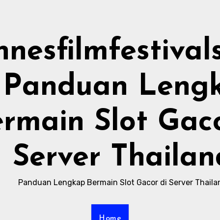
nnesfilmfestival
- Panduan Leng
rmain Slot Gaco
Server Thailan
Panduan Lengkap Bermain Slot Gacor di Server Thaila
Home