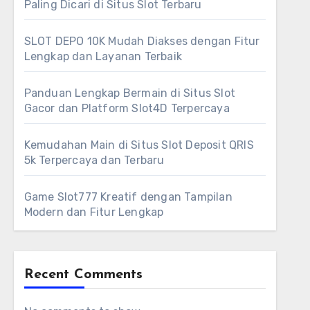
Paling Dicari di Situs Slot Terbaru
SLOT DEPO 10K Mudah Diakses dengan Fitur
Lengkap dan Layanan Terbaik
Panduan Lengkap Bermain di Situs Slot
Gacor dan Platform Slot4D Terpercaya
Kemudahan Main di Situs Slot Deposit QRIS
5k Terpercaya dan Terbaru
Game Slot777 Kreatif dengan Tampilan
Modern dan Fitur Lengkap
Recent Comments