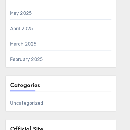
May 2025
April 2025
March 2025
February 2025
Categories
Uncategorized
Official Site