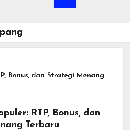
jepang
TP, Bonus, dan Strategi Menang
opuler: RTP, Bonus, dan
enang Terbaru