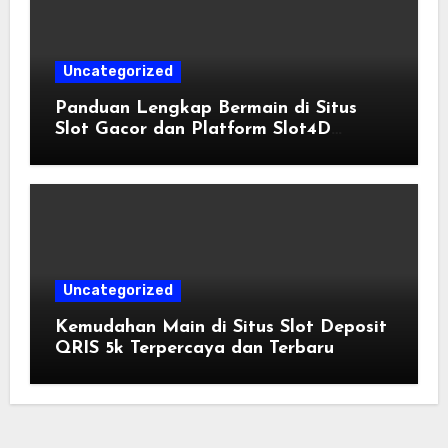
Uncategorized
Panduan Lengkap Bermain di Situs
Slot Gacor dan Platform Slot4D
Terpercaya
Uncategorized
Kemudahan Main di Situs Slot Deposit
QRIS 5k Terpercaya dan Terbaru