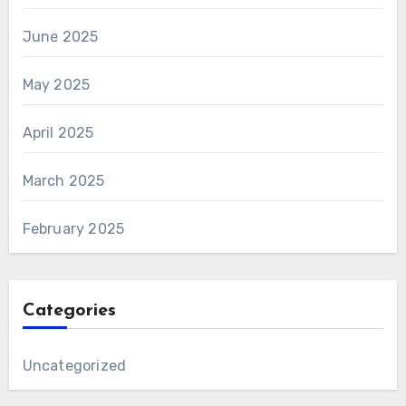
June 2025
May 2025
April 2025
March 2025
February 2025
Categories
Uncategorized