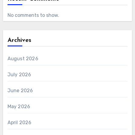
No comments to show.
Archives
August 2026
July 2026
June 2026
May 2026
April 2026