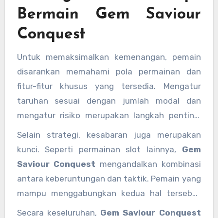
memberikan hadiah yang sangat menggiurkan.
memasuki battle atau memenangkan putaran
Bermain Gem Saviour
besar juga menambah keseruan pengalaman
Conquest
bermain.
Untuk memaksimalkan kemenangan, pemain
disarankan memahami pola permainan dan
fitur-fitur khusus yang tersedia. Mengatur
taruhan sesuai dengan jumlah modal dan
mengatur risiko merupakan langkah penting.
Pemain sebaiknya fokus mengumpulkan
Selain strategi, kesabaran juga merupakan
permata sebanyak mungkin agar mudah
kunci. Seperti permainan slot lainnya,
Gem
menghadapi Boss Battle. Selain itu,
Saviour Conquest
mengandalkan kombinasi
memperhatikan simbol Scatter dan
antara keberuntungan dan taktik. Pemain yang
memanfaatkan Free Spins secara efektif
mampu menggabungkan kedua hal tersebut
dapat meningkatkan peluang mendapatkan
biasanya akan mendapatkan hasil terbaik.
Secara keseluruhan,
Gem Saviour Conquest
jackpot.