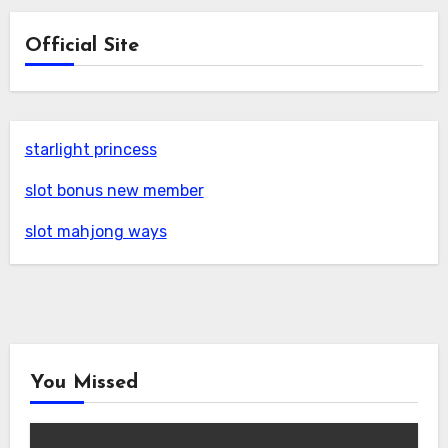
Official Site
starlight princess
slot bonus new member
slot mahjong ways
You Missed