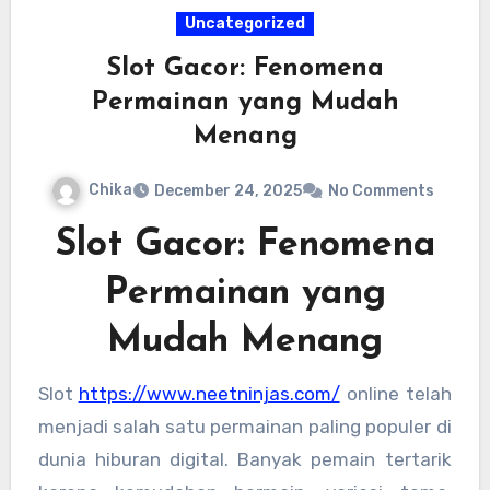
Uncategorized
Slot Gacor: Fenomena
Permainan yang Mudah
Menang
Chika
December 24, 2025
No Comments
Slot Gacor: Fenomena
Permainan yang
Mudah Menang
Slot
https://www.neetninjas.com/
online telah
menjadi salah satu permainan paling populer di
dunia hiburan digital. Banyak pemain tertarik