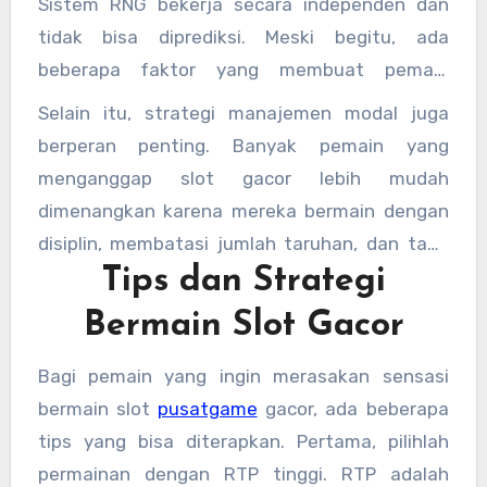
Sistem RNG bekerja secara independen dan
keberuntungan. Selain itu, banyak situs atau
tidak bisa diprediksi. Meski begitu, ada
komunitas pemain yang membagikan
beberapa faktor yang membuat pemain
rekomendasi slot gacor harian, lengkap dengan
merasa lebih mudah menang, seperti
Selain itu, strategi manajemen modal juga
jam bermain yang dianggap paling tepat. Hal ini
volatilitas permainan, tingkat RTP (Return to
berperan penting. Banyak pemain yang
semakin memperkuat persepsi bahwa slot
Player), serta fitur bonus yang ditawarkan. Slot
menganggap slot gacor lebih mudah
gacor memang nyata.
dengan RTP tinggi biasanya lebih sering
dimenangkan karena mereka bermain dengan
memberikan kemenangan kecil, sementara slot
disiplin, membatasi jumlah taruhan, dan tahu
dengan volatilitas tinggi cenderung
Tips dan Strategi
kapan harus berhenti. Dengan cara ini, peluang
memberikan kemenangan besar tetapi jarang.
untuk merasakan kemenangan memang lebih
Bermain Slot Gacor
Pemahaman terhadap faktor-faktor ini bisa
besar dibandingkan bermain tanpa
membantu pemain memilih permainan yang
perencanaan. Jadi, slot gacor bukan hanya
Bagi pemain yang ingin merasakan sensasi
sesuai dengan gaya bermain mereka.
soal mesin, tetapi juga soal bagaimana pemain
bermain slot
pusatgame
gacor, ada beberapa
mengatur permainan mereka.
tips yang bisa diterapkan. Pertama, pilihlah
permainan dengan RTP tinggi. RTP adalah