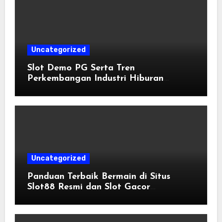
Uncategorized
Slot Demo PG Serta Tren
Perkembangan Industri Hiburan
Digital Saat Ini
Uncategorized
Panduan Terbaik Bermain di Situs
Slot88 Resmi dan Slot Gacor
Terpercaya