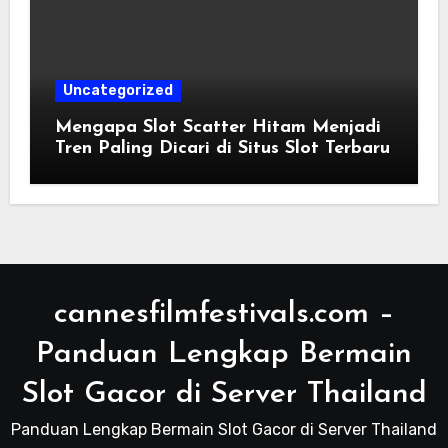
Uncategorized
Mengapa Slot Scatter Hitam Menjadi
Tren Paling Dicari di Situs Slot Terbaru
cannesfilmfestivals.com –
Panduan Lengkap Bermain
Slot Gacor di Server Thailand
Panduan Lengkap Bermain Slot Gacor di Server Thailand