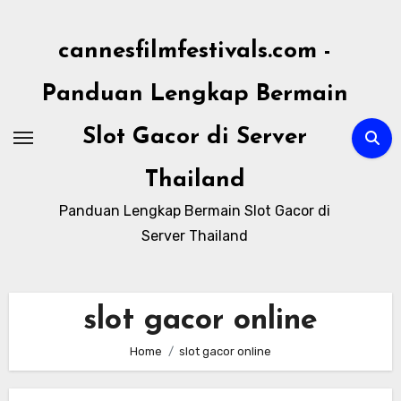
Skip
to
cannesfilmfestivals.com -
content
Panduan Lengkap Bermain
Slot Gacor di Server
Thailand
Panduan Lengkap Bermain Slot Gacor di
Server Thailand
slot gacor online
Home
slot gacor online