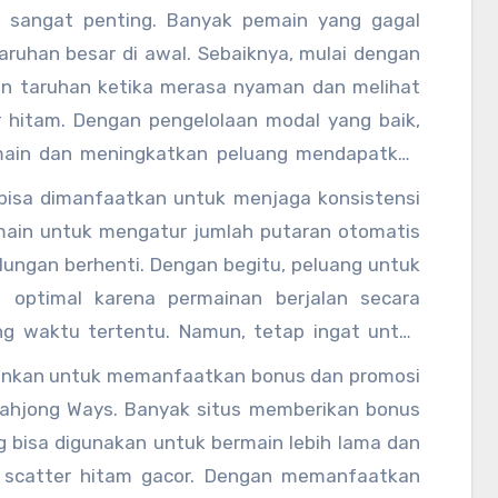
eluang untuk memicu fitur bonus juga semakin
ak sangat penting. Banyak pemain yang gagal
aruhan besar di awal. Sebaiknya, mulai dengan
kan taruhan ketika merasa nyaman dan melihat
r hitam. Dengan pengelolaan modal yang baik,
main dan meningkatkan peluang mendapatkan
a bisa dimanfaatkan untuk menjaga konsistensi
main untuk mengatur jumlah putaran otomatis
lungan berhenti. Dengan begitu, peluang untuk
 optimal karena permainan berjalan secara
g waktu tertentu. Namun, tetap ingat untuk
kan evaluasi terhadap hasil yang diperoleh.
arankan untuk memanfaatkan bonus dan promosi
Mahjong Ways. Banyak situs memberikan bonus
g bisa digunakan untuk bermain lebih lama dan
 scatter hitam gacor. Dengan memanfaatkan