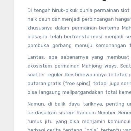
Di tengah hiruk-pikuk dunia permainan slo
naik daun dan menjadi perbincangan hangat
khususnya dalam permainan bertema Mahj
biasa; ia telah bertransformasi menjadi 
pembuka gerbang menuju kemenangan fan
“Maxwin” .
Lantas, apa sebenarnya yang membuat 
ekosistem permainan Mahjong Ways, Scatt
scatter reguler. Keistimewaannya terleta
putaran gratis (free spins), tetapi juga s
bisa langsung melipatgandakan total ke
potensi pengganda hingga X100, sebuah
Namun, di balik daya tariknya, penting 
berdebar-debar . Desainnya yang kontra
berdasarkan sistem Random Number Generat
dikenali di antara tumpukan ubin mahjong 
rumus jitu yang bisa menjamin kemuncul
simbol ini mulai berjejer di layar .
berbagi cerita tentang “pola” tertentu y