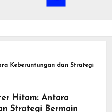
ara Keberuntungan dan Strategi
er Hitam: Antara
n Strategi Bermain