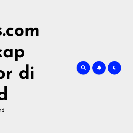
s.com
kap
r di
d
nd