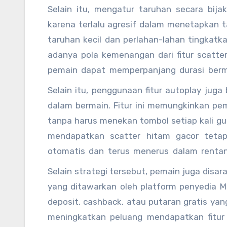
tertentu, ini bisa menjadi sinyal bahwa p
Selain itu, mengatur taruhan secara bij
tinggi.
karena terlalu agresif dalam menetapkan t
taruhan kecil dan perlahan-lahan tingkat
adanya pola kemenangan dari fitur scatte
pemain dapat memperpanjang durasi ber
scatter hitam yang gacor.
Selain itu, penggunaan fitur autoplay jug
dalam bermain. Fitur ini memungkinkan pe
tanpa harus menekan tombol setiap kali gu
mendapatkan scatter hitam gacor tetap
otomatis dan terus menerus dalam rentan
tidak terlalu terburu-buru dan selalu melaku
Selain strategi tersebut, pemain juga dis
yang ditawarkan oleh platform penyedia 
deposit, cashback, atau putaran gratis yan
meningkatkan peluang mendapatkan fitur