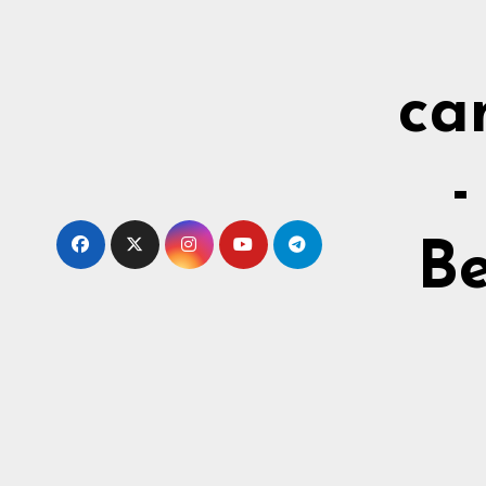
Skip
to
content
ca
Be