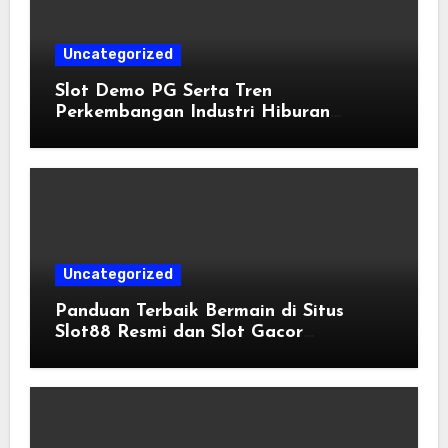
Uncategorized
Slot Demo PG Serta Tren
Perkembangan Industri Hiburan
Digital Saat Ini
Uncategorized
Panduan Terbaik Bermain di Situs
Slot88 Resmi dan Slot Gacor
Terpercaya