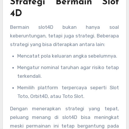
Strategi Bermain Slot
Dengan sistem keamanan yang mumpuni, Toto
Slot memastikan setiap transaksi dan hasil
4D
permainan terlindungi dengan baik.
Bermain slot4D bukan hanya soal
keberuntungan, tetapi juga strategi. Beberapa
strategi yang bisa diterapkan antara lain:
Mencatat pola keluaran angka sebelumnya.
Mengatur nominal taruhan agar risiko tetap
terkendali.
Memilih platform terpercaya seperti Slot
Toto, Orbit4D, atau Toto Slot.
Dengan menerapkan strategi yang tepat,
peluang menang di slot4D bisa meningkat
meski permainan ini tetap bergantung pada