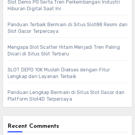
Slot Demo PG Serta Tren Perkembangan Industri
Hiburan Digital Saat Ini
Panduan Terbaik Bermain di Situs Slot88 Resmi dan
Slot Gacor Terpercaya
Mengapa Slot Scatter Hitam Menjadi Tren Paling
Dicari di Situs Slot Terbaru
SLOT DEPO 10K Mudah Diakses dengan Fitur
Lengkap dan Layanan Terbaik
Panduan Lengkap Bermain di Situs Slot Gacor dan
Platform Slot4D Terpercaya
Recent Comments