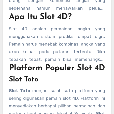
orang. Dengan kombinasi angka yang
sederhana namun menawarkan peluang
Apa Itu Slot 4D?
menang besar, slot 4D telah menarik perhatian
para pemain dari berbagai kalangan. Dalam
Slot 4D adalah permainan angka yang
artikel ini, kita akan membahas berbagai aspek
menggunakan sistem prediksi empat digit.
terkait slot 4D, termasuk platform populer
Pemain harus menebak kombinasi angka yang
seperti
Slot Toto
,
Orbit4D
, dan
Toto Slot
.
akan keluar pada putaran tertentu. Jika
tebakan tepat, pemain bisa memenangkan
Platform Populer Slot 4D
hadiah besar, termasuk jackpot. Salah satu
keunggulan slot4D dibanding jenis permainan
Slot Toto
angka lainnya adalah tingkat keseruan dan
peluang menang yang lebih menarik.
Slot Toto
menjadi salah satu platform yang
sering digunakan pemain slot 4D. Platform ini
menyediakan berbagai pilihan permainan dan
metode taruhan yang fleksibel. Selain itu,
Slot