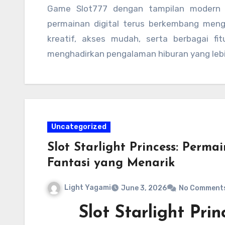
Game Slot777 dengan tampilan modern 
permainan digital terus berkembang mengik
kreatif, akses mudah, serta berbagai f
menghadirkan pengalaman hiburan yang lebih 
Uncategorized
Slot Starlight Princess: Perm
Fantasi yang Menarik
Light Yagami
June 3, 2026
No Comment
Slot Starlight Pri