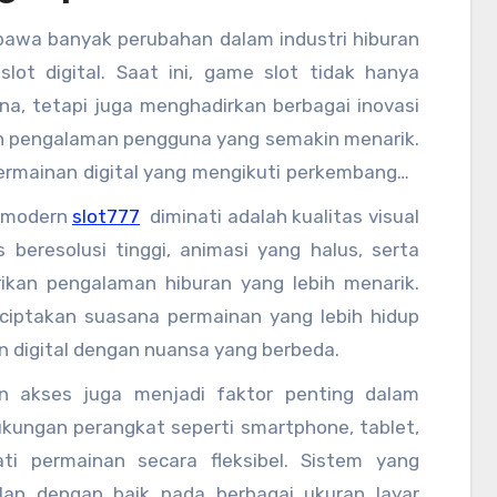
bawa banyak perubahan dalam industri hiburan
lot digital. Saat ini, game slot tidak hanya
, tetapi juga menghadirkan berbagai inovasi
 dan pengalaman pengguna yang semakin menarik.
ermainan digital yang mengikuti perkembangan
sain dan teknologi terkini.
t modern
slot777
diminati adalah kualitas visual
beresolusi tinggi, animasi yang halus, serta
kan pengalaman hiburan yang lebih menarik.
ciptakan suasana permainan yang lebih hidup
 digital dengan nuansa yang berbeda.
n akses juga menjadi faktor penting dalam
kungan perangkat seperti smartphone, tablet,
i permainan secara fleksibel. Sistem yang
lan dengan baik pada berbagai ukuran layar