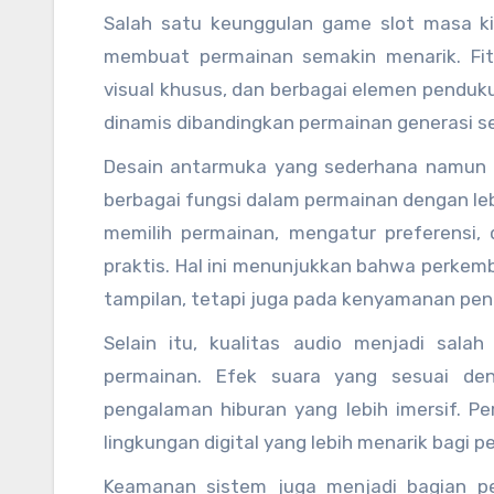
Salah satu keunggulan game slot masa kini
membuat permainan semakin menarik. Fitu
visual khusus, dan berbagai elemen penduk
dinamis dibandingkan permainan generasi s
Desain antarmuka yang sederhana namu
berbagai fungsi dalam permainan dengan le
memilih permainan, mengatur preferensi, 
praktis. Hal ini menunjukkan bahwa perkem
tampilan, tetapi juga pada kenyamanan pe
Selain itu, kualitas audio menjadi sa
permainan. Efek suara yang sesuai d
pengalaman hiburan yang lebih imersif. P
lingkungan digital yang lebih menarik bagi 
Keamanan sistem juga menjadi bagian pe