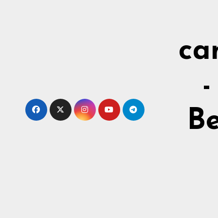
Skip
to
content
ca
Be