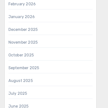
February 2026
January 2026
December 2025
November 2025
October 2025
September 2025
August 2025
July 2025
June 2025