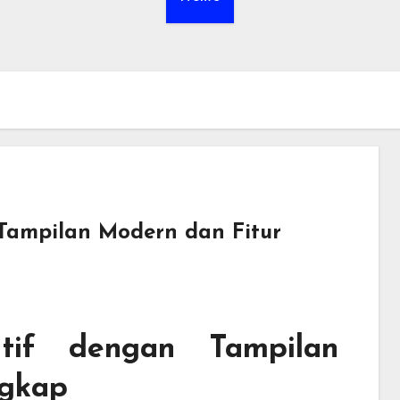
Tampilan Modern dan Fitur
tif dengan Tampilan
ngkap