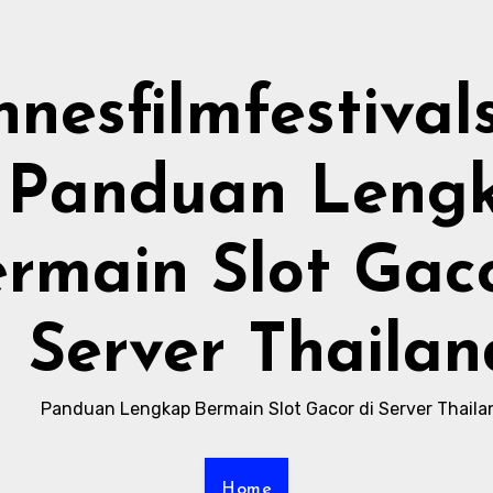
nnesfilmfestival
- Panduan Leng
rmain Slot Gaco
Server Thailan
Panduan Lengkap Bermain Slot Gacor di Server Thaila
Home