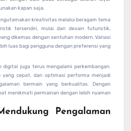
unakan kapan saja.
ngutamakan kreativitas melalui beragam tema
tik tersendiri, mulai dari desain futuristik,
 yang dikemas dengan sentuhan modern. Variasi
ebih luas bagi pengguna dengan preferensi yang
 digital juga terus mengalami perkembangan.
n yang cepat, dan optimasi performa menjadi
galaman bermain yang berkualitas. Dengan
pat menikmati permainan dengan lebih nyaman
 Mendukung Pengalaman