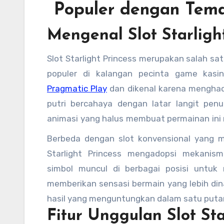
Populer dengan Tema
Mengenal Slot Starligh
Slot Starlight Princess merupakan salah s
populer di kalangan pecinta game kasin
Pragmatic Play
dan dikenal karena menghad
putri bercahaya dengan latar langit penu
animasi yang halus membuat permainan in
menghibur bagi para pemain.
Berbeda dengan slot konvensional yang 
Starlight Princess mengadopsi mekani
simbol muncul di berbagai posisi untuk
memberikan sensasi bermain yang lebih d
hasil yang menguntungkan dalam satu puta
Fitur Unggulan Slot Sta