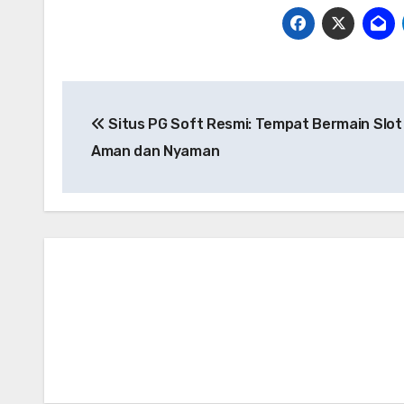
Post
Situs PG Soft Resmi: Tempat Bermain Slot 
navigation
Aman dan Nyaman