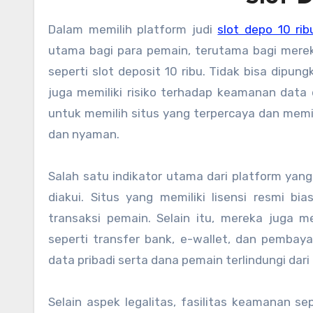
Dalam memilih platform judi
slot depo 10 rib
utama bagi para pemain, terutama bagi mere
seperti slot deposit 10 ribu. Tidak bisa dipun
juga memiliki risiko terhadap keamanan data 
untuk memilih situs yang terpercaya dan memi
dan nyaman.
Salah satu indikator utama dari platform yang
diakui. Situs yang memiliki lisensi resmi b
transaksi pemain. Selain itu, mereka juga
seperti transfer bank, e-wallet, dan pembaya
data pribadi serta dana pemain terlindungi dar
Selain aspek legalitas, fasilitas keamanan se