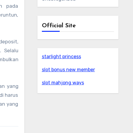
an pada
runtun,
Official Site
eposit,
 Selalu
starlight princess
mbulkan
slot bonus new member
slot mahjong ways
an yang
di harus
an yang