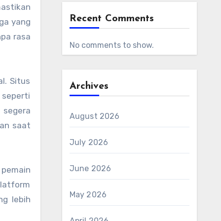
astikan
Recent Comments
iga yang
pa rasa
No comments to show.
l. Situs
Archives
 seperti
t segera
August 2026
an saat
July 2026
June 2026
, pemain
latform
May 2026
ng lebih
April 2026