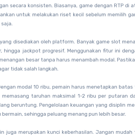
n secara konsisten. Biasanya, game dengan RTP di a
nkan untuk melakukan riset kecil sebelum memilih ga
saja.
s yang disediakan oleh platform. Banyak game slot me
er, hingga jackpot progresif. Menggunakan fitur ini deng
menangan besar tanpa harus menambah modal. Pastika
gar tidak salah langkah.
 Dengan modal 10 ribu, pemain harus menetapkan batas
a, memasang taruhan maksimal 1-2 ribu per putaran d
ang beruntung. Pengelolaan keuangan yang disiplin m
bermain, sehingga peluang menang pun lebih besar.
iplin juga merupakan kunci keberhasilan. Jangan mudah