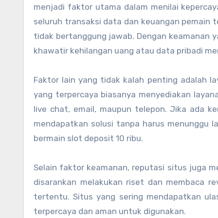
menjadi faktor utama dalam menilai kepercay
seluruh transaksi data dan keuangan pemain te
tidak bertanggung jawab. Dengan keamanan ya
khawatir kehilangan uang atau data pribadi me
Faktor lain yang tidak kalah penting adalah l
yang terpercaya biasanya menyediakan layana
live chat, email, maupun telepon. Jika ada k
mendapatkan solusi tanpa harus menunggu la
bermain slot deposit 10 ribu.
Selain faktor keamanan, reputasi situs juga
disarankan melakukan riset dan membaca rev
tertentu. Situs yang sering mendapatkan ula
terpercaya dan aman untuk digunakan.