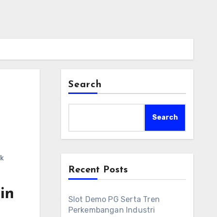
Search
Search
0k
Recent Posts
in
Slot Demo PG Serta Tren
Perkembangan Industri