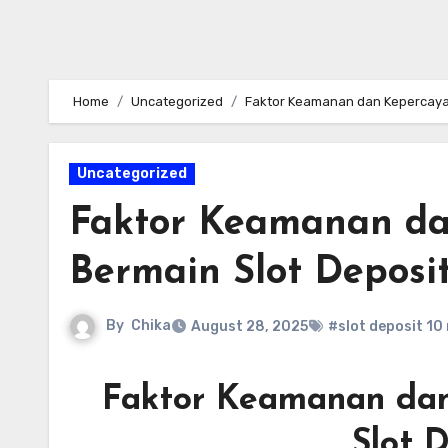
Home
Uncategorized
Faktor Keamanan dan Kepercayaa
Uncategorized
Faktor Keamanan da
Bermain Slot Deposit
By
Chika
August 28, 2025
#slot deposit 10 
Faktor Keamanan da
Slot 