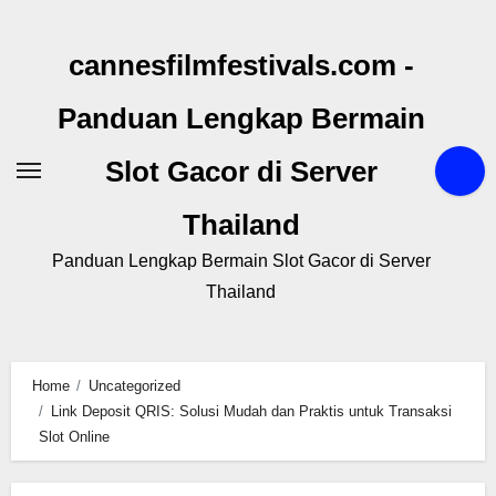
Skip
to
cannesfilmfestivals.com -
content
Panduan Lengkap Bermain
Slot Gacor di Server
Thailand
Panduan Lengkap Bermain Slot Gacor di
Server Thailand
Home
Uncategorized
Link Deposit QRIS: Solusi Mudah dan Praktis untuk Transaksi
Slot Online