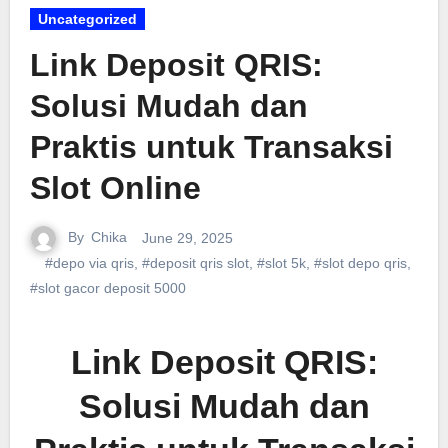
Uncategorized
Link Deposit QRIS: Solusi
Mudah dan Praktis untuk
Transaksi Slot Online
By
Chika
June 29, 2025
#depo via qris
,
#deposit qris slot
,
#slot 5k
,
#slot
depo qris
,
#slot gacor deposit 5000
Link Deposit QRIS:
Solusi Mudah dan
Praktis untuk Transaksi