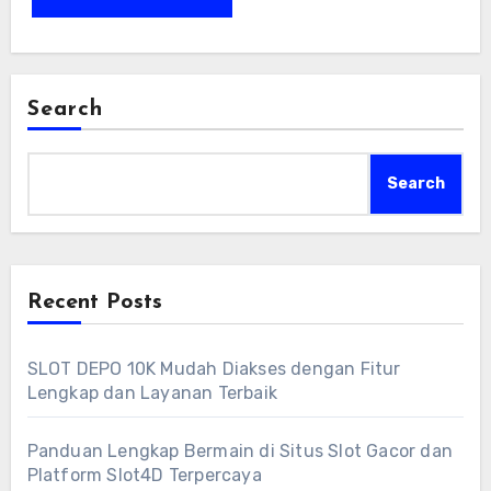
Search
Search
Recent Posts
SLOT DEPO 10K Mudah Diakses dengan Fitur
Lengkap dan Layanan Terbaik
Panduan Lengkap Bermain di Situs Slot Gacor dan
Platform Slot4D Terpercaya