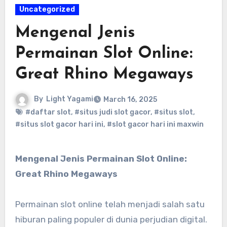
Uncategorized
Mengenal Jenis
Permainan Slot Online:
Great Rhino Megaways
By
Light Yagami
March 16, 2025
#daftar slot
,
#situs judi slot gacor
,
#situs slot
,
#situs slot gacor hari ini
,
#slot gacor hari ini maxwin
Mengenal Jenis Permainan Slot Online:
Great Rhino Megaways
Permainan slot online telah menjadi salah satu
hiburan paling populer di dunia perjudian digital.