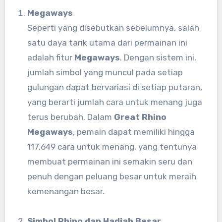
Megaways
Seperti yang disebutkan sebelumnya, salah
satu daya tarik utama dari permainan ini
adalah fitur
Megaways
. Dengan sistem ini,
jumlah simbol yang muncul pada setiap
gulungan dapat bervariasi di setiap putaran,
yang berarti jumlah cara untuk menang juga
terus berubah. Dalam
Great Rhino
Megaways
, pemain dapat memiliki hingga
117.649 cara untuk menang, yang tentunya
membuat permainan ini semakin seru dan
penuh dengan peluang besar untuk meraih
kemenangan besar.
Simbol Rhino dan Hadiah Besar