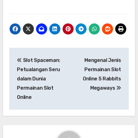
Post
Slot Spaceman:
Mengenal Jenis
navigation
Petualangan Seru
Permainan Slot
dalam Dunia
Online 5 Rabbits
Permainan Slot
Megaways
Online