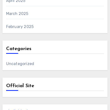
April 2025
March 2025
February 2025
Categories
Uncategorized
Official Site