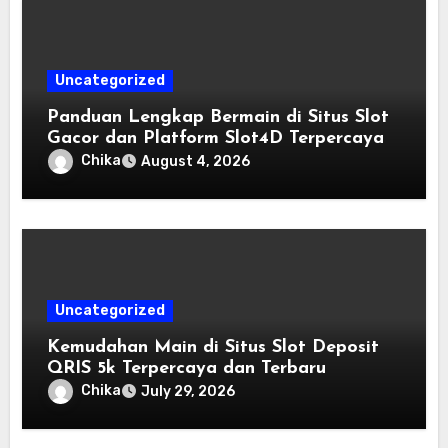
Uncategorized
Panduan Lengkap Bermain di Situs Slot
Gacor dan Platform Slot4D Terpercaya
Chika
August 4, 2026
Uncategorized
Kemudahan Main di Situs Slot Deposit
QRIS 5k Terpercaya dan Terbaru
Chika
July 29, 2026