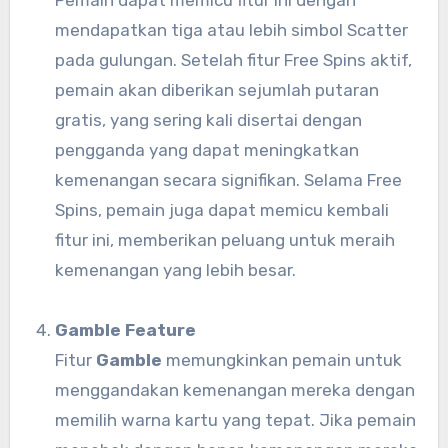
mendapatkan tiga atau lebih simbol Scatter
pada gulungan. Setelah fitur Free Spins aktif,
pemain akan diberikan sejumlah putaran
gratis, yang sering kali disertai dengan
pengganda yang dapat meningkatkan
kemenangan secara signifikan. Selama Free
Spins, pemain juga dapat memicu kembali
fitur ini, memberikan peluang untuk meraih
kemenangan yang lebih besar.
Gamble Feature
Fitur
Gamble
memungkinkan pemain untuk
menggandakan kemenangan mereka dengan
memilih warna kartu yang tepat. Jika pemain