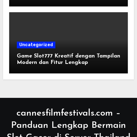
Uncategorized
Game Slot777 Kreatif dengan Tampilan
Modern dan Fitur Lengkap
cannesfilmfestivals.com –
Panduan Lengkap Bermain