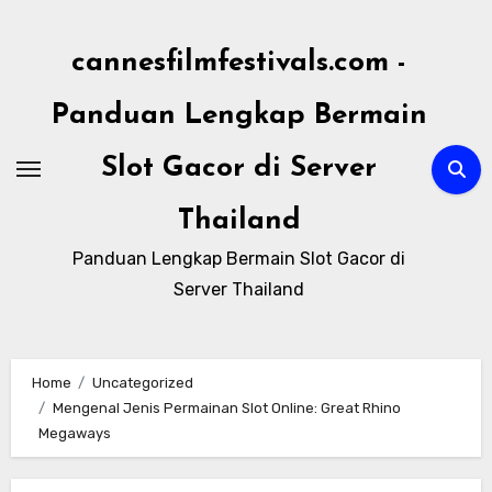
Skip
to
cannesfilmfestivals.com -
content
Panduan Lengkap Bermain
Slot Gacor di Server
Thailand
Panduan Lengkap Bermain Slot Gacor di
Server Thailand
Home
Uncategorized
Mengenal Jenis Permainan Slot Online: Great Rhino
Megaways