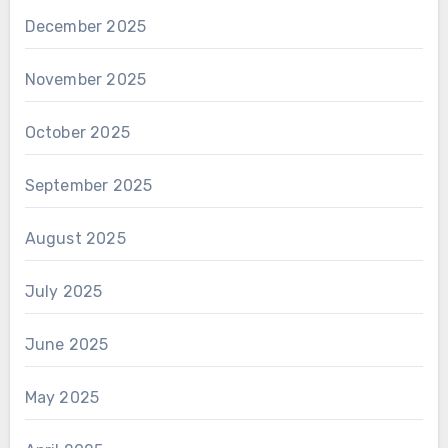
December 2025
November 2025
October 2025
September 2025
August 2025
July 2025
June 2025
May 2025