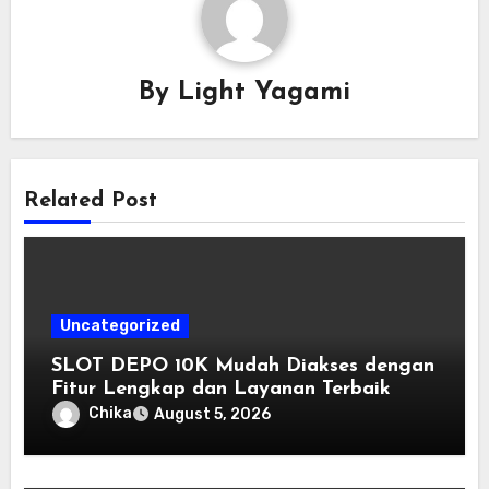
By
Light Yagami
Related Post
Uncategorized
SLOT DEPO 10K Mudah Diakses dengan
Fitur Lengkap dan Layanan Terbaik
Chika
August 5, 2026