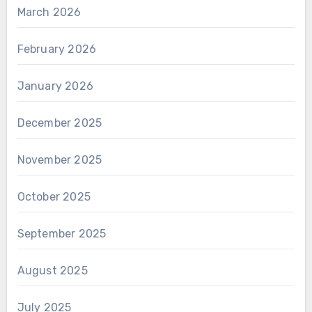
March 2026
February 2026
January 2026
December 2025
November 2025
October 2025
September 2025
August 2025
July 2025