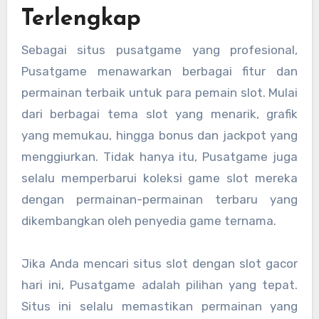
Terlengkap
Sebagai situs pusatgame yang profesional,
Pusatgame menawarkan berbagai fitur dan
permainan terbaik untuk para pemain slot. Mulai
dari berbagai tema slot yang menarik, grafik
yang memukau, hingga bonus dan jackpot yang
menggiurkan. Tidak hanya itu, Pusatgame juga
selalu memperbarui koleksi game slot mereka
dengan permainan-permainan terbaru yang
dikembangkan oleh penyedia game ternama.
Jika Anda mencari situs slot dengan slot gacor
hari ini, Pusatgame adalah pilihan yang tepat.
Situs ini selalu memastikan permainan yang