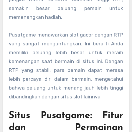
semakin besar peluang pemain untuk
memenangkan hadiah.
Pusatgame menawarkan slot gacor dengan RTP
yang sangat menguntungkan. Ini berarti Anda
memiliki peluang lebih besar untuk meraih
kemenangan saat bermain di situs ini. Dengan
RTP yang stabil, para pemain dapat merasa
lebih percaya diri dalam bermain, mengetahui
bahwa peluang untuk menang jauh lebih tinggi
dibandingkan dengan situs slot lainnya.
Situs Pusatgame: Fitur
dan Permainan