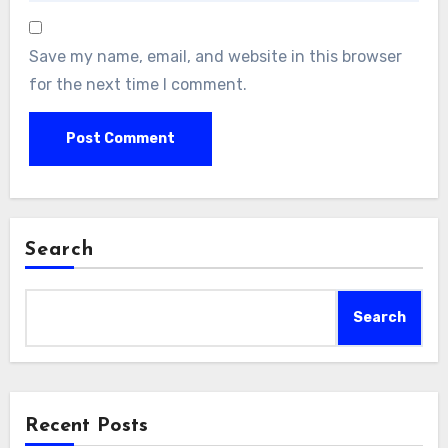
Save my name, email, and website in this browser
for the next time I comment.
Search
Search
Recent Posts