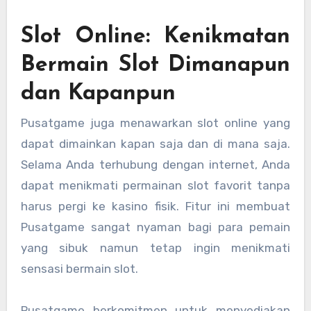
Slot Online: Kenikmatan
Bermain Slot Dimanapun
dan Kapanpun
Pusatgame juga menawarkan slot online yang
dapat dimainkan kapan saja dan di mana saja.
Selama Anda terhubung dengan internet, Anda
dapat menikmati permainan slot favorit tanpa
harus pergi ke kasino fisik. Fitur ini membuat
Pusatgame sangat nyaman bagi para pemain
yang sibuk namun tetap ingin menikmati
sensasi bermain slot.
Pusatgame berkomitmen untuk menyediakan