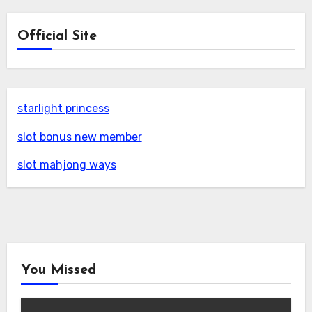
Official Site
starlight princess
slot bonus new member
slot mahjong ways
You Missed