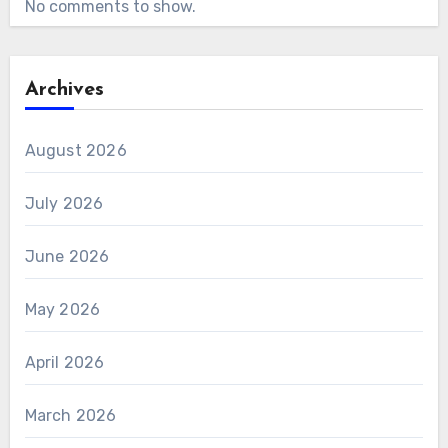
No comments to show.
Archives
August 2026
July 2026
June 2026
May 2026
April 2026
March 2026