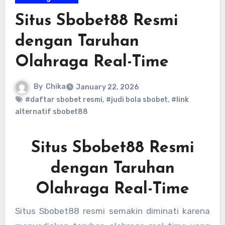
Situs Sbobet88 Resmi
dengan Taruhan
Olahraga Real-Time
By
Chika
January 22, 2026
#daftar sbobet resmi
,
#judi bola sbobet
,
#link
alternatif sbobet88
Situs Sbobet88 Resmi
dengan Taruhan
Olahraga Real-Time
Situs Sbobet88 resmi semakin diminati karena