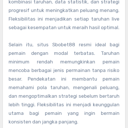
kombinasi taruhan, data statistik, dan strategi
progresif untuk meningkatkan peluang menang.
Fleksibilitas ini menjadikan setiap taruhan live
sebagai kesempatan untuk meraih hasil optimal.
Selain itu, situs Sbobet88 resmi ideal bagi
pemain dengan modal terbatas. Taruhan
minimum rendah memungkinkan pemain
mencoba berbagai jenis permainan tanpa risiko
besar. Pendekatan ini membantu pemain
memahami pola taruhan, mengenali peluang,
dan mengoptimalkan strategi sebelum bertaruh
lebih tinggi. Fleksibilitas ini menjadi keunggulan
utama bagi pemain yang ingin bermain
konsisten dan jangka panjang.