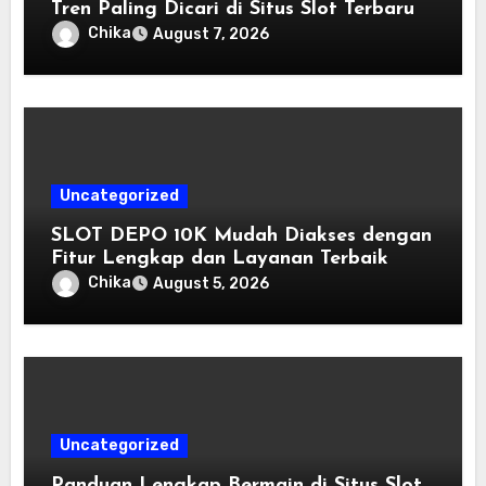
Tren Paling Dicari di Situs Slot Terbaru
Chika
August 7, 2026
Uncategorized
SLOT DEPO 10K Mudah Diakses dengan
Fitur Lengkap dan Layanan Terbaik
Chika
August 5, 2026
Uncategorized
Panduan Lengkap Bermain di Situs Slot