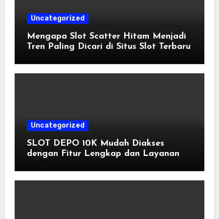
Uncategorized
Mengapa Slot Scatter Hitam Menjadi
Tren Paling Dicari di Situs Slot Terbaru
Uncategorized
SLOT DEPO 10K Mudah Diakses
dengan Fitur Lengkap dan Layanan
Terbaik