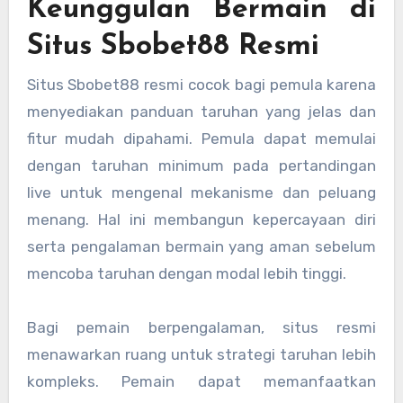
Keunggulan Bermain di
Situs Sbobet88 Resmi
Situs Sbobet88 resmi cocok bagi pemula karena
menyediakan panduan taruhan yang jelas dan
fitur mudah dipahami. Pemula dapat memulai
dengan taruhan minimum pada pertandingan
live untuk mengenal mekanisme dan peluang
menang. Hal ini membangun kepercayaan diri
serta pengalaman bermain yang aman sebelum
mencoba taruhan dengan modal lebih tinggi.
Bagi pemain berpengalaman, situs resmi
menawarkan ruang untuk strategi taruhan lebih
kompleks. Pemain dapat memanfaatkan