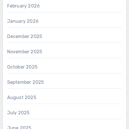
February 2026
January 2026
December 2025
November 2025
October 2025
September 2025
August 2025
July 2025
June 2025