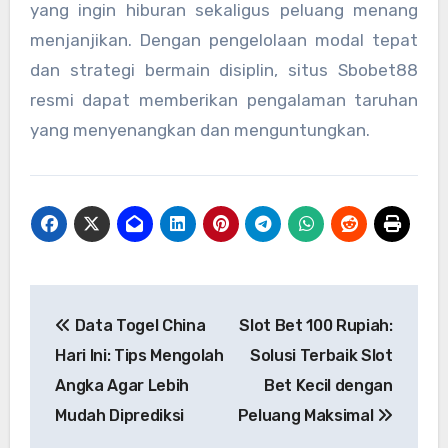
yang ingin hiburan sekaligus peluang menang
menjanjikan. Dengan pengelolaan modal tepat
dan strategi bermain disiplin, situs Sbobet88
resmi dapat memberikan pengalaman taruhan
yang menyenangkan dan menguntungkan.
Post
Data Togel China
Slot Bet 100 Rupiah:
navigation
Hari Ini: Tips Mengolah
Solusi Terbaik Slot
Angka Agar Lebih
Bet Kecil dengan
Mudah Diprediksi
Peluang Maksimal