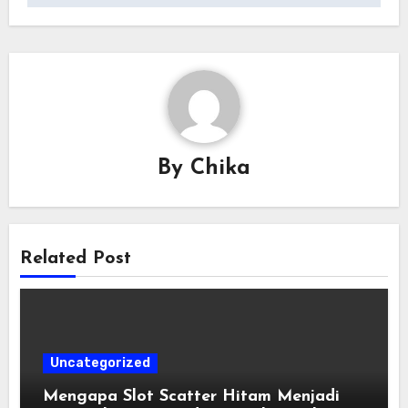
By
Chika
Related Post
Uncategorized
Mengapa Slot Scatter Hitam Menjadi