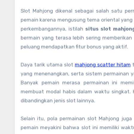
Slot Mahjong dikenal sebagai salah satu permainan slot online yang memiliki daya tarik kuat di kalangan
pemain karena mengusung tema oriental yang
perkembangannya, istilah
situs slot mahjon
bermain yang terasa lebih sering memberika
peluang mendapatkan fitur bonus yang aktif.
Daya tarik utama slot
mahjong scatter hitam
t
yang menenangkan, serta sistem permainan y
Banyak pemain merasa permainan ini memilik
membuat modal habis dalam waktu singkat. H
dibandingkan jenis slot lainnya.
Selain itu, pola permainan slot Mahjong jug
pemain meyakini bahwa slot ini memiliki wak