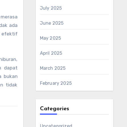
July 2025
 merasa
June 2025
idak ada
efektif
May 2025
April 2025
hiburan,
n dapat
March 2025
a bukan
February 2025
n tidak
Categories
Uncategorized