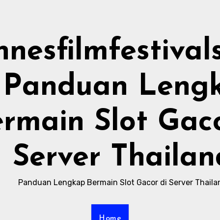
nnesfilmfestival
- Panduan Leng
rmain Slot Gaco
Server Thailan
Panduan Lengkap Bermain Slot Gacor di Server Thaila
Home