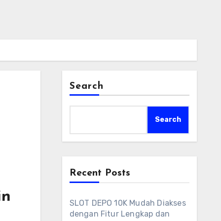
Search
Search
Recent Posts
in
SLOT DEPO 10K Mudah Diakses
dengan Fitur Lengkap dan