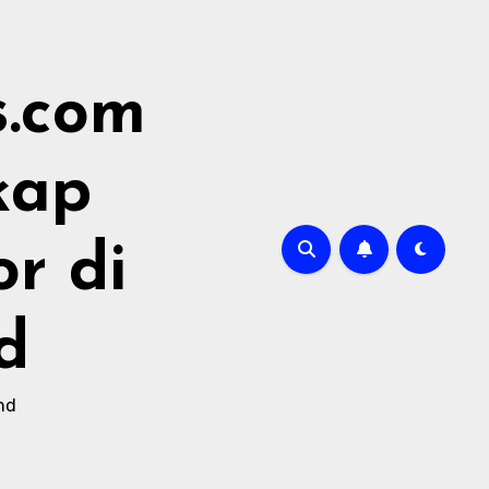
s.com
kap
r di
d
nd