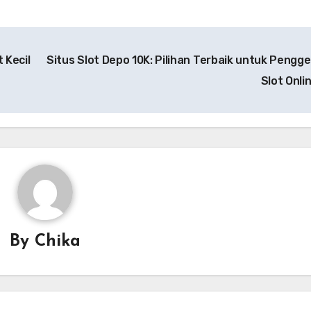
 Kecil
Situs Slot Depo 10K: Pilihan Terbaik untuk Pengg
Slot Onli
By
Chika