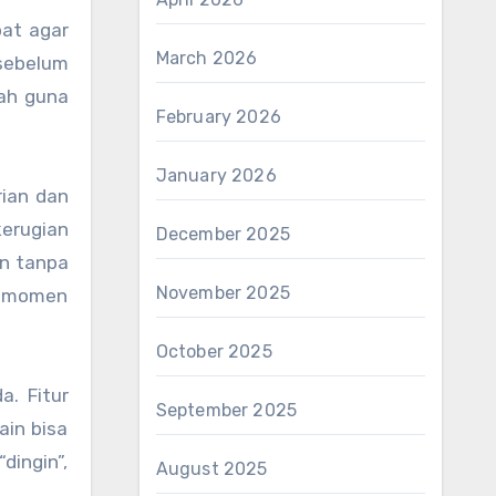
pat agar
March 2026
sebelum
ah guna
February 2026
January 2026
rian dan
kerugian
December 2025
an tanpa
November 2025
n momen
October 2025
a. Fitur
September 2025
ain bisa
dingin”,
August 2025