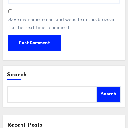
Save my name, email, and website in this browser
for the next time I comment.
Search
Search
Recent Posts