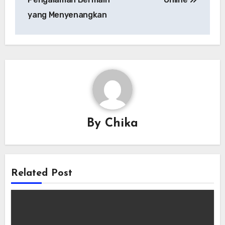
yang Menyenangkan
By
Chika
Related Post