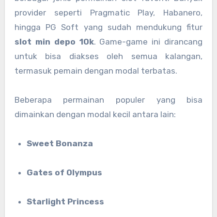
provider seperti Pragmatic Play, Habanero,
hingga PG Soft yang sudah mendukung fitur
slot min depo 10k
. Game-game ini dirancang
untuk bisa diakses oleh semua kalangan,
termasuk pemain dengan modal terbatas.
Beberapa permainan populer yang bisa
dimainkan dengan modal kecil antara lain:
Sweet Bonanza
Gates of Olympus
Starlight Princess