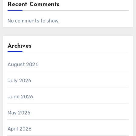
Recent Comments
No comments to show.
Archives
August 2026
July 2026
June 2026
May 2026
April 2026