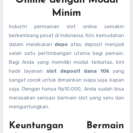
Online dengan Modal
Minim
Industri permainan slot online semakin
berkembang pesat di Indonesia. Kini, kemudahan
dalam melakukan
depo
atau deposit menjadi
salah satu pertimbangan utama bagi pemain.
Bagi Anda yang memiliki modal terbatas, kini
hadir layanan
slot deposit dana 10k
yang
sangat cocok untuk dimainkan siapa saja, kapan
saja. Dengan hanya Rp10.000, Anda sudah bisa
merasakan sensasi bermain slot yang seru dan
menguntungkan.
Keuntungan Bermain