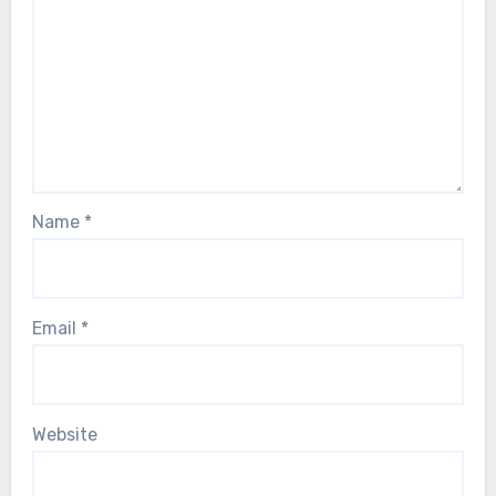
Name
*
Email
*
Website