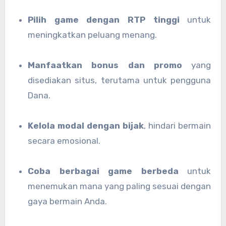
Pilih game dengan RTP tinggi
untuk
meningkatkan peluang menang.
Manfaatkan bonus dan promo
yang
disediakan situs, terutama untuk pengguna
Dana.
Kelola modal dengan bijak
, hindari bermain
secara emosional.
Coba berbagai game berbeda
untuk
menemukan mana yang paling sesuai dengan
gaya bermain Anda.