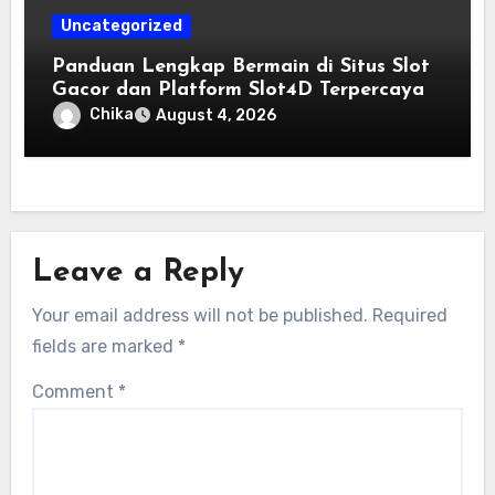
Uncategorized
Panduan Lengkap Bermain di Situs Slot
Gacor dan Platform Slot4D Terpercaya
Chika
August 4, 2026
Leave a Reply
Your email address will not be published.
Required
fields are marked
*
Comment
*