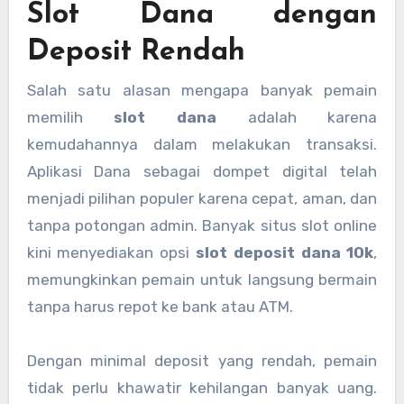
Slot Dana dengan
Deposit Rendah
Salah satu alasan mengapa banyak pemain
memilih
slot dana
adalah karena
kemudahannya dalam melakukan transaksi.
Aplikasi Dana sebagai dompet digital telah
menjadi pilihan populer karena cepat, aman, dan
tanpa potongan admin. Banyak situs slot online
kini menyediakan opsi
slot deposit dana 10k
,
memungkinkan pemain untuk langsung bermain
tanpa harus repot ke bank atau ATM.
Dengan minimal deposit yang rendah, pemain
tidak perlu khawatir kehilangan banyak uang.