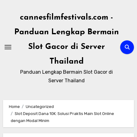
Skip
to
cannesfilmfestivals.com -
content
Panduan Lengkap Bermain
Slot Gacor di Server
Thailand
Panduan Lengkap Bermain Slot Gacor di
Server Thailand
Home
Uncategorized
Slot Deposit Dana 10K: Solusi Praktis Main Slot Online
dengan Modal Minim