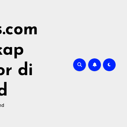
s.com
kap
r di
d
nd