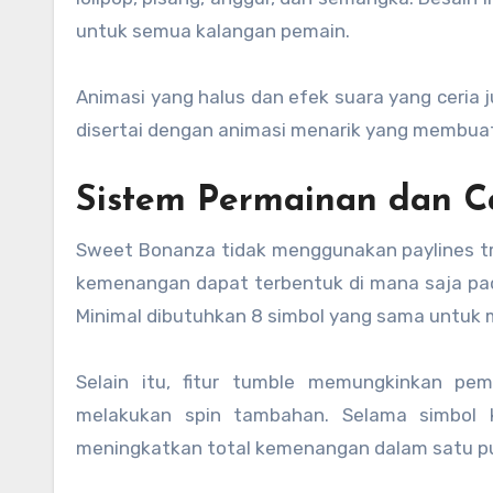
untuk semua kalangan pemain.
Animasi yang halus dan efek suara yang ceri
disertai dengan animasi menarik yang membuat
Sistem Permainan dan C
Sweet Bonanza tidak menggunakan paylines tr
kemenangan dapat terbentuk di mana saja pad
Minimal dibutuhkan 8 simbol yang sama untu
Selain itu, fitur tumble memungkinkan pe
melakukan spin tambahan. Selama simbol 
meningkatkan total kemenangan dalam satu p