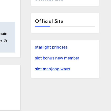
Official Site
main
as
starlight princess
slot bonus new member
slot mahjong ways