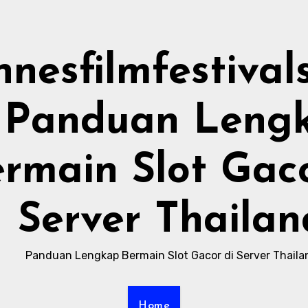
nnesfilmfestival
- Panduan Leng
rmain Slot Gaco
Server Thailan
Panduan Lengkap Bermain Slot Gacor di Server Thaila
Home