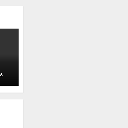
Slot
26