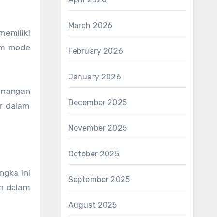
March 2026
memiliki
lam mode
February 2026
January 2026
menangan
December 2025
ar dalam
November 2025
October 2025
ngka ini
September 2025
n dalam
August 2025