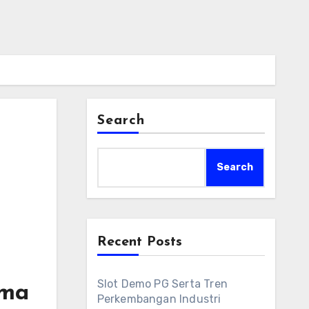
Search
Search
Recent Posts
Slot Demo PG Serta Tren
ema
Perkembangan Industri