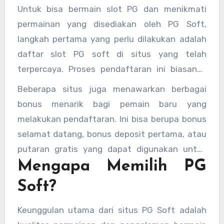
khawatir tentang keamanan data dan
Untuk bisa bermain slot PG dan menikmati
transaksi.
permainan yang disediakan oleh PG Soft,
langkah pertama yang perlu dilakukan adalah
daftar slot PG soft di situs yang telah
terpercaya. Proses pendaftaran ini biasanya
sangat mudah dan cepat. Pemain hanya perlu
Beberapa situs juga menawarkan berbagai
mengisi formulir pendaftaran dengan
bonus menarik bagi pemain baru yang
informasi pribadi yang diperlukan, seperti
melakukan pendaftaran. Ini bisa berupa bonus
nama, alamat email, dan nomor telepon.
selamat datang, bonus deposit pertama, atau
Setelah itu, pemain akan mendapatkan akun
putaran gratis yang dapat digunakan untuk
yang dapat digunakan untuk melakukan
Mengapa Memilih PG
bermain di berbagai slot gacor PG.
deposit dan mulai bermain.
Soft?
Keunggulan utama dari situs PG Soft adalah