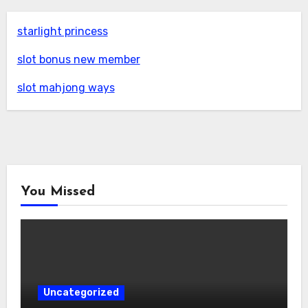
starlight princess
slot bonus new member
slot mahjong ways
You Missed
Uncategorized