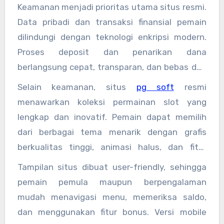
permainannya. Bermain di
situs PG Soft
Keamanan menjadi prioritas utama situs resmi.
resmi
memberikan pengalaman yang aman,
Data pribadi dan transaksi finansial pemain
nyaman, dan transparan. Dengan lisensi resmi
dilindungi dengan teknologi enkripsi modern.
dari lembaga internasional, setiap aktivitas
Proses deposit dan penarikan dana
permainan dijalankan sesuai aturan, sehingga
berlangsung cepat, transparan, dan bebas dari
pemain dapat bermain tanpa khawatir
potongan tersembunyi. Sistem ini
Selain keamanan, situs
pg soft
resmi
manipulasi atau praktik curang.
memungkinkan pemain fokus menikmati
menawarkan koleksi permainan slot yang
permainan slot dengan tenang, tanpa risiko
lengkap dan inovatif. Pemain dapat memilih
kehilangan dana atau informasi pribadi.
dari berbagai tema menarik dengan grafis
berkualitas tinggi, animasi halus, dan fitur
bonus interaktif. Fitur seperti
scatter
,
wild
,
Tampilan situs dibuat user-friendly, sehingga
free spin
, dan
multiplier
memberikan peluang
pemain pemula maupun berpengalaman
tambahan untuk meraih kemenangan besar.
mudah menavigasi menu, memeriksa saldo,
Sistem RNG (Random Number Generator) yang
dan menggunakan fitur bonus. Versi mobile
diaudit menjamin setiap putaran berlangsung