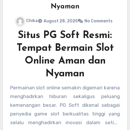
Nyaman
Chika
August 28, 2025
No Comments
Situs PG Soft Resmi:
Tempat Bermain Slot
Online Aman dan
Nyaman
Permainan slot online semakin digemari karena
menghadirkan hiburan sekaligus peluang
kemenangan besar. PG Soft dikenal sebagai
penyedia game slot berkualitas tinggi yang
selalu menghadirkan inovasi dalam setiap