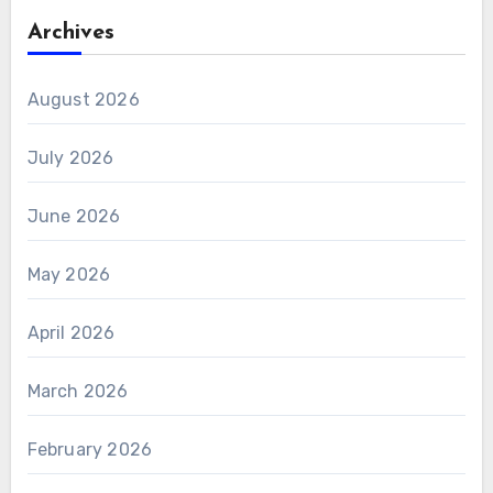
Archives
August 2026
July 2026
June 2026
May 2026
April 2026
March 2026
February 2026