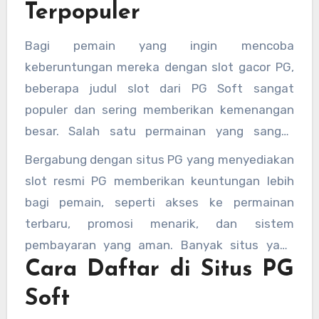
pemain tidak cepat bosan dan selalu merasa
Terpopuler
permainan slot dari penyedia lainnya.
tertantang untuk mencoba game-game baru.
Bagi pemain yang ingin mencoba
keberuntungan mereka dengan slot gacor PG,
beberapa judul slot dari PG Soft sangat
populer dan sering memberikan kemenangan
besar. Salah satu permainan yang sangat
disukai adalah Daftar Slot PG yang berjudul
Bergabung dengan situs PG yang menyediakan
“Wild Bandito”. Permainan ini menawarkan
slot resmi PG memberikan keuntungan lebih
berbagai fitur bonus yang menguntungkan dan
bagi pemain, seperti akses ke permainan
memiliki tingkat RTP (Return to Player) yang
terbaru, promosi menarik, dan sistem
cukup tinggi. Selain itu, game-game seperti
pembayaran yang aman. Banyak situs yang
“Caishen Wins” dan “Mahjong Ways” juga
Cara Daftar di Situs PG
menawarkan permainan dari PG Soft memiliki
dikenal dengan jackpot besar dan gameplay
lisensi resmi dan terjamin keamanannya,
Soft
yang seru.
sehingga pemain dapat bermain tanpa