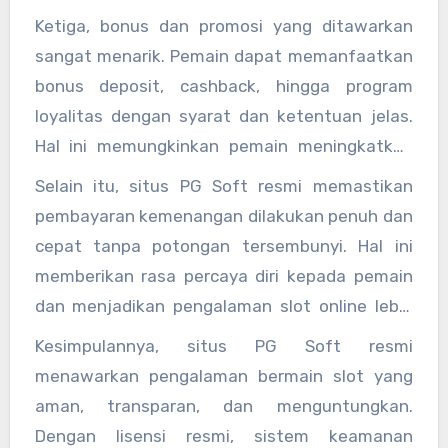
membuat pengalaman bermain lebih nyaman
Ketiga, bonus dan promosi yang ditawarkan
dan menyenangkan.
sangat menarik. Pemain dapat memanfaatkan
bonus deposit, cashback, hingga program
loyalitas dengan syarat dan ketentuan jelas.
Hal ini memungkinkan pemain meningkatkan
modal permainan dan peluang menang secara
Selain itu, situs PG Soft resmi memastikan
signifikan.
pembayaran kemenangan dilakukan penuh dan
cepat tanpa potongan tersembunyi. Hal ini
memberikan rasa percaya diri kepada pemain
dan menjadikan pengalaman slot online lebih
optimal.
Kesimpulannya, situs PG Soft resmi
menawarkan pengalaman bermain slot yang
aman, transparan, dan menguntungkan.
Dengan lisensi resmi, sistem keamanan