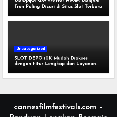
Mengapa Slot Scatter Hitam Menjadi
Tren Paling Dicari di Situs Slot Terbaru
Uncategorized
SLOT DEPO 10K Mudah Diakses
dengan Fitur Lengkap dan Layanan
Terbaik
cannesfilmfestivals.com –