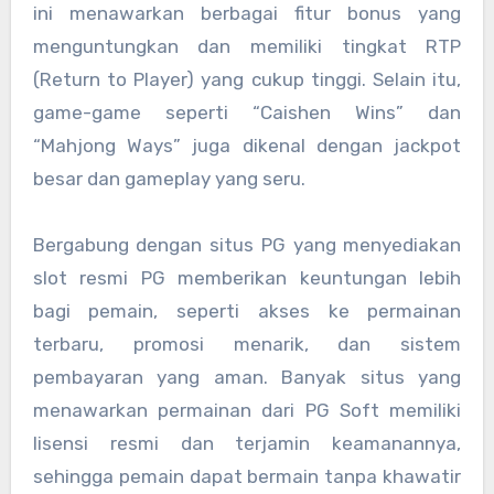
ini menawarkan berbagai fitur bonus yang
menguntungkan dan memiliki tingkat RTP
(Return to Player) yang cukup tinggi. Selain itu,
game-game seperti “Caishen Wins” dan
“Mahjong Ways” juga dikenal dengan jackpot
besar dan gameplay yang seru.
Bergabung dengan situs PG yang menyediakan
slot resmi PG memberikan keuntungan lebih
bagi pemain, seperti akses ke permainan
terbaru, promosi menarik, dan sistem
pembayaran yang aman. Banyak situs yang
menawarkan permainan dari PG Soft memiliki
lisensi resmi dan terjamin keamanannya,
sehingga pemain dapat bermain tanpa khawatir