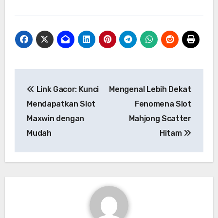
Post
Link Gacor: Kunci
Mengenal Lebih Dekat
navigation
Mendapatkan Slot
Fenomena Slot
Maxwin dengan
Mahjong Scatter
Mudah
Hitam