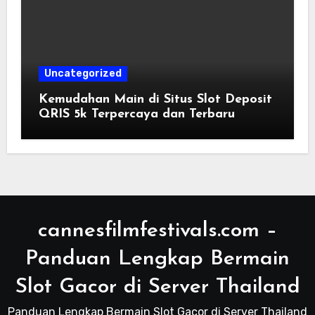
Uncategorized
Kemudahan Main di Situs Slot Deposit
QRIS 5k Terpercaya dan Terbaru
cannesfilmfestivals.com –
Panduan Lengkap Bermain
Slot Gacor di Server Thailand
Panduan Lengkap Bermain Slot Gacor di Server Thailand