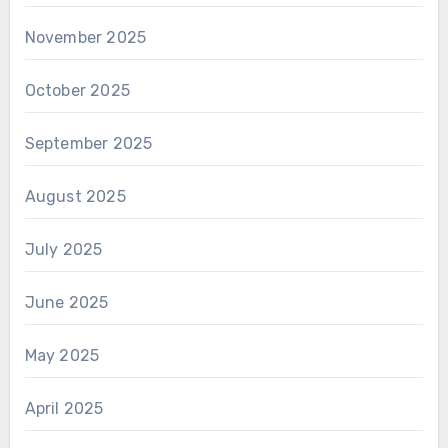
November 2025
October 2025
September 2025
August 2025
July 2025
June 2025
May 2025
April 2025