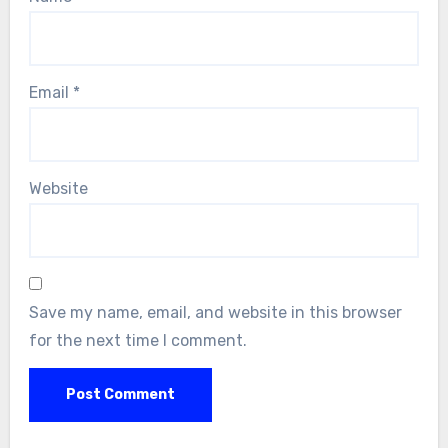
Email
*
Website
Save my name, email, and website in this browser
for the next time I comment.