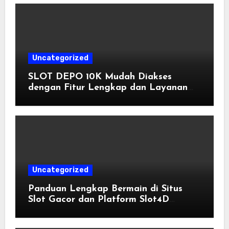
Uncategorized
SLOT DEPO 10K Mudah Diakses
dengan Fitur Lengkap dan Layanan
Terbaik
Uncategorized
Panduan Lengkap Bermain di Situs
Slot Gacor dan Platform Slot4D
Terpercaya