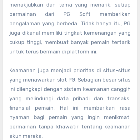
menakjubkan dan tema yang menarik, setiap
permainan dari PG Soft memberikan
pengalaman yang berbeda. Tidak hanya itu, PG
juga dikenal memiliki tingkat kemenangan yang
cukup tinggi, membuat banyak pemain tertarik
untuk terus bermain di platform ini.
Keamanan juga menjadi prioritas di situs-situs
yang menawarkan slot PG. Sebagian besar situs
ini dilengkapi dengan sistem keamanan canggih
yang melindungi data pribadi dan transaksi
finansial pemain. Hal ini memberikan rasa
nyaman bagi pemain yang ingin menikmati
permainan tanpa khawatir tentang keamanan
akun mereka.