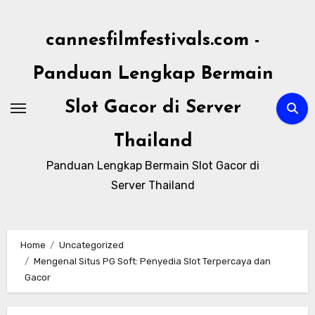
Skip
to
cannesfilmfestivals.com -
content
Panduan Lengkap Bermain
Slot Gacor di Server
Thailand
Panduan Lengkap Bermain Slot Gacor di
Server Thailand
Home
Uncategorized
Mengenal Situs PG Soft: Penyedia Slot Terpercaya dan
Gacor