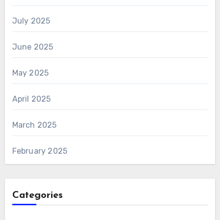
July 2025
June 2025
May 2025
April 2025
March 2025
February 2025
Categories