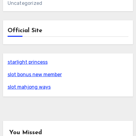
Uncategorized
Official Site
starlight princess
slot bonus new member
slot mahjong ways
You Missed