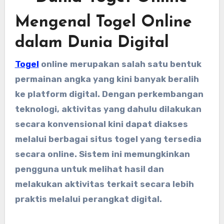
Mengenal Togel Online
dalam Dunia Digital
Togel
online merupakan salah satu bentuk
permainan angka yang kini banyak beralih
ke platform digital. Dengan perkembangan
teknologi, aktivitas yang dahulu dilakukan
secara konvensional kini dapat diakses
melalui berbagai situs togel yang tersedia
secara online. Sistem ini memungkinkan
pengguna untuk melihat hasil dan
melakukan aktivitas terkait secara lebih
praktis melalui perangkat digital.