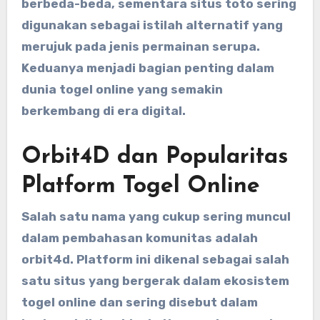
berbeda-beda, sementara situs toto sering
digunakan sebagai istilah alternatif yang
merujuk pada jenis permainan serupa.
Keduanya menjadi bagian penting dalam
dunia togel online yang semakin
berkembang di era digital.
Orbit4D dan Popularitas
Platform Togel Online
Salah satu nama yang cukup sering muncul
dalam pembahasan komunitas adalah
orbit4d. Platform ini dikenal sebagai salah
satu situs yang bergerak dalam ekosistem
togel online dan sering disebut dalam