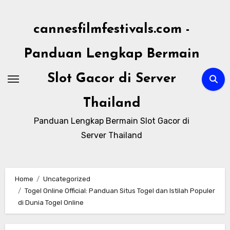
Skip
to
cannesfilmfestivals.com -
content
Panduan Lengkap Bermain
Slot Gacor di Server
Thailand
Panduan Lengkap Bermain Slot Gacor di
Server Thailand
Home
Uncategorized
Togel Online Official: Panduan Situs Togel dan Istilah Populer
di Dunia Togel Online