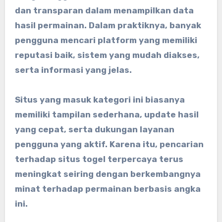
dan transparan dalam menampilkan data
hasil permainan. Dalam praktiknya, banyak
pengguna mencari platform yang memiliki
reputasi baik, sistem yang mudah diakses,
serta informasi yang jelas.
Situs yang masuk kategori ini biasanya
memiliki tampilan sederhana, update hasil
yang cepat, serta dukungan layanan
pengguna yang aktif. Karena itu, pencarian
terhadap situs togel terpercaya terus
meningkat seiring dengan berkembangnya
minat terhadap permainan berbasis angka
ini.