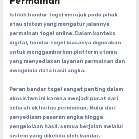
Permainan
Istilah bandar togel merujuk pada pihak
atau sistem yang mengatur jalannya
permainan togel online. Dalam konteks
digital, bandar togel biasanya digunakan
untuk menggambarkan platform utama
yang menyediakan layanan permainan dan
mengelola data hasil angka.
Peran bandar togel sangat penting dalam
ekosistem ini karena menjadi pusat dari
seluruh aktivitas permainan. Mulai dari
penyediaan pasaran angka hingga
pengelolaan hasil, semua berjalan melalui
sistem yang dikelola oleh bandar.