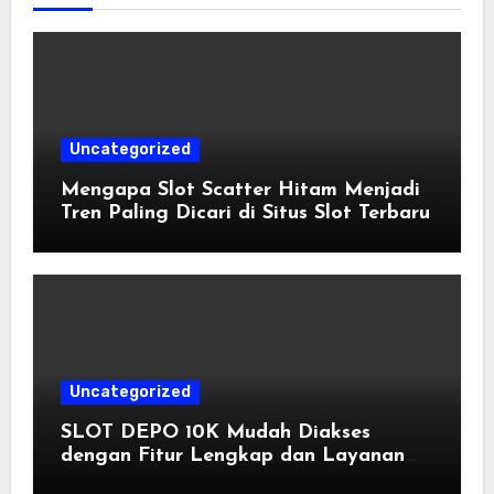
Uncategorized
Mengapa Slot Scatter Hitam Menjadi
Tren Paling Dicari di Situs Slot Terbaru
Uncategorized
SLOT DEPO 10K Mudah Diakses
dengan Fitur Lengkap dan Layanan
Terbaik