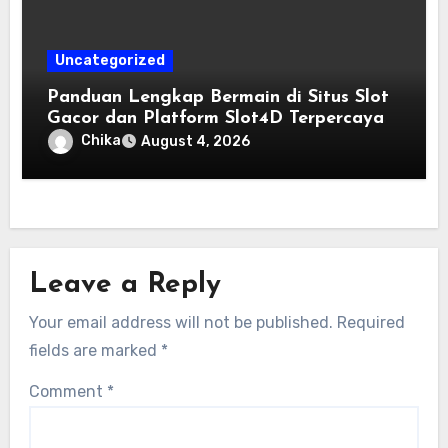
Uncategorized
Panduan Lengkap Bermain di Situs Slot
Gacor dan Platform Slot4D Terpercaya
Chika
August 4, 2026
Leave a Reply
Your email address will not be published.
Required
fields are marked
*
Comment
*