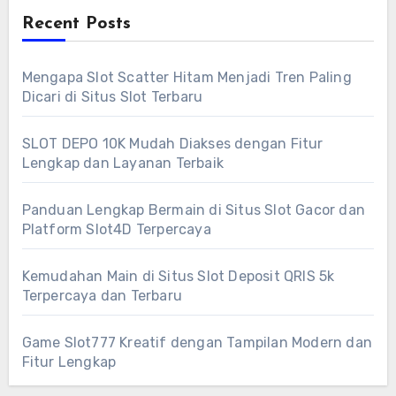
Recent Posts
Mengapa Slot Scatter Hitam Menjadi Tren Paling
Dicari di Situs Slot Terbaru
SLOT DEPO 10K Mudah Diakses dengan Fitur
Lengkap dan Layanan Terbaik
Panduan Lengkap Bermain di Situs Slot Gacor dan
Platform Slot4D Terpercaya
Kemudahan Main di Situs Slot Deposit QRIS 5k
Terpercaya dan Terbaru
Game Slot777 Kreatif dengan Tampilan Modern dan
Fitur Lengkap