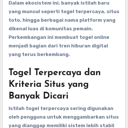
Dalam ekosistem ini, banyak istilah baru
yang muncul seperti togel terpercaya, situs
toto, hingga berbagai nama platform yang
dikenal luas di komunitas pemain.
Perkembangan ini membuat togel online
menjadi bagian dari tren hiburan digital
yang terus berkembang.
Togel Terpercaya dan
Kriteria Situs yang
Banyak Dicari
Istilah togel terpercaya sering digunakan
oleh pengguna untuk menggambarkan situs
yang dianggap memiliki sistem lebih stabil